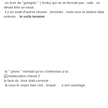
un tiroir de ''guingois '' ( tordu) qui ne se fermait pas , sale , ce
devait être un essai ..
il y en avait d'autres réussis , terminés , mais ceux là étaient déjà
enlevés ...
le voilà terminé
:
le '' pôvre '' méritait qu'on s'intéresse à lui ,
la face du tiroir était correcte ,
là vous le voyez bien ciré , briqué ... à son avantage