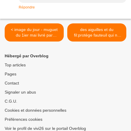
Répondre
< image du jour - muguet
des aiguilles et du
du 1ier mai livré par
fil:protège fauteuil qui ne
Bebloom
glisse pas :le secret >
Hébergé par Overblog
Top articles
Pages
Contact
Signaler un abus
C.G.U.
Cookies et données personnelles
Préférences cookies
Voir le profil de vivi26 sur le portail Overblog