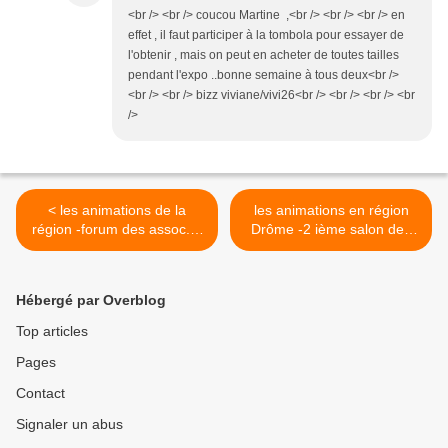
<br /> <br /> coucou Martine ,<br /> <br /> <br /> en
effet , il faut participer à la tombola pour essayer de
l'obtenir , mais on peut en acheter de toutes tailles
pendant l'expo ..bonne semaine à tous deux<br />
<br /> <br /> bizz viviane/vivi26<br /> <br /> <br /> <br
/>
< les animations de la
les animations en région
région -forum des assoc. à
Drôme -2 ième salon des
Mours - des images
auteurs à Chatuzange >
Hébergé par Overblog
Top articles
Pages
Contact
Signaler un abus