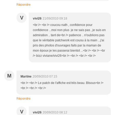
Répondre
V
vivi26
21/09/2010 09:18
<br /> <br /> coucou nath , confidence pour
confidence ...moi non plus je ne sais pas , je suis en
admiration .. tant de<br /> patience .. n'oublions pas
que le véritable patchwork est cousu à la main ...j'ai
pris des photos d'ouvrages faits par la maman de
mon époux je les passerai bientot ...<br /> <br /> <br
/> bizz viviane/vivi26<br /> <br /> <br /> <br />
M
Martine
20/09/2010 07:15
<br /> <br /> Le patch de l'affiche est très beau. BIsous<br />
<br /> <br /> <br />
Répondre
V
vivi26
20/09/2010 08:12