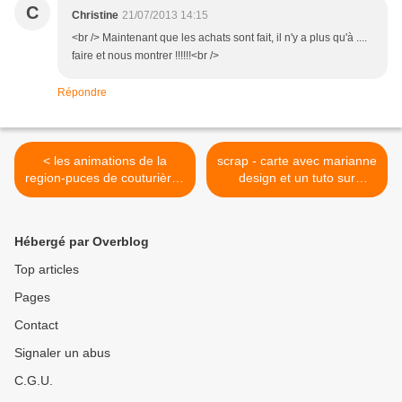
C
Christine
21/07/2013 14:15
<br /> Maintenant que les achats sont fait, il n'y a plus qu'à ....
faire et nous montrer !!!!!!<br />
Répondre
< les animations de la
scrap - carte avec marianne
region-puces de couturières
design et un tuto sur
et de loisirs créatifs à St
facebook >
Donat sur l'Herbasse
Hébergé par Overblog
Top articles
Pages
Contact
Signaler un abus
C.G.U.