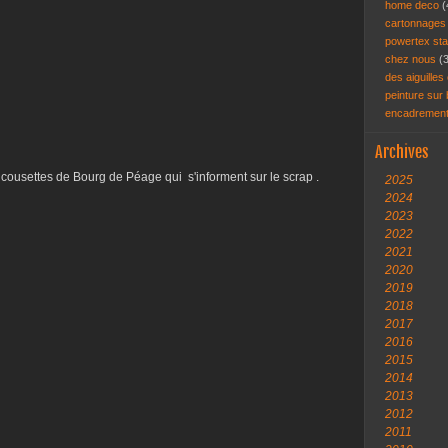
home deco
(
cartonnage
powertex st
chez nous
(
des aiguilles 
peinture sur
encadremen
Archives
ousettes de Bourg de Péage qui s'informent sur le scrap .
2025
2024
2023
2022
2021
2020
2019
2018
2017
2016
2015
2014
2013
2012
2011