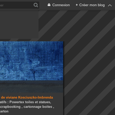
Connexion
+
Créer mon blog
atifs : Powertex toiles et statues,
 scrapbooking , cartonnage boites ,
arton