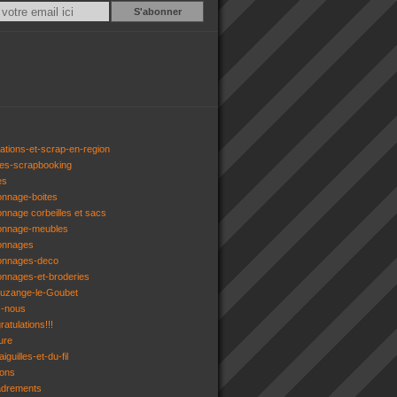
Email
ations-et-scrap-en-region
res-scrapbooking
es
onnage-boites
onnage corbeilles et sacs
tonnage-meubles
tonnages
tonnages-deco
onnages-et-broderies
tuzange-le-Goubet
z-nous
atulations!!!
ure
iguilles-et-du-fil
gons
adrements