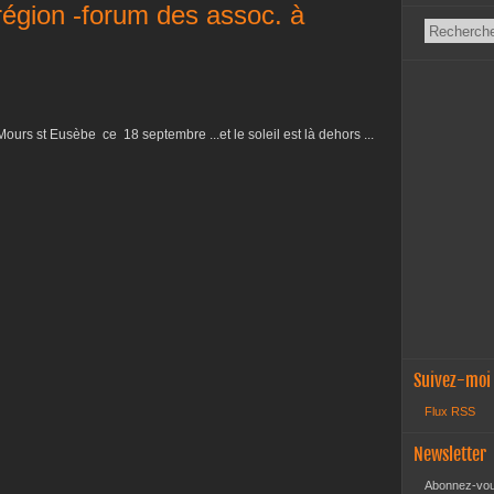
 région -forum des assoc. à
ours st Eusèbe ce 18 septembre ...et le soleil est là dehors ...
Suivez-moi
Flux RSS
Newsletter
Abonnez-vous