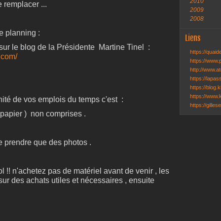
2010
 remplacer ...
2009
2008
e planning :
Liens
sur le blog de la Présidente Martine Tinel :
https://quai
.com/
https://www.
http://www.ate
https://lapa
https://blog.k
https://www.k
nité de vos emplois du temps c'est :
https://gille
 papier ) non comprises .
 ne prendre que des photos .
 !! n'achetez pas de matériel avant de venir , les
ur des achats utiles et nécessaires , ensuite