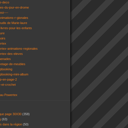
e-deco
ges-du-jour-en-drome
est----
animations-r-gionales
eudis de Marie-laure
livres-pour-les-enfants
ture
oirs
ertex
rtex-animations-regionales
ertex-des-eleves
menades
vetage-de-meubles
apbooking
pbooking-mini-album
ap-en-page-2
t-et-crochet
 au Powertex
 que page 30X30
(358)
ng
(63)
ns dans la région
(50)