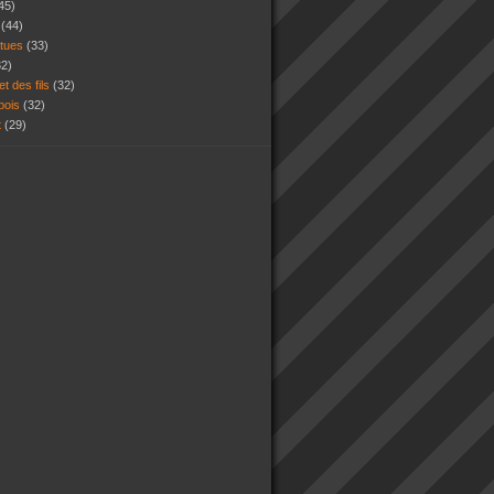
45)
s
(44)
atues
(33)
32)
et des fils
(32)
 bois
(32)
t
(29)