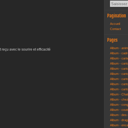
Pagination
Accueil
Contact
Pages
Album - anim
 reçu avec le sourire et efficacité
Album - cad
Album - cart
Album - cart
Album - cart
Album - car
Album - car
Album - car
Album - cart
Album - Cha
Album - che
Album - congr
Album - cout
Album - des-a
Album - dra
Album - enc