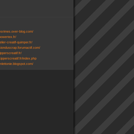
desrimes.over-blog.com/
powertex.fr/
lier-creatif-quimper.fr/
ssionduscrap.forumactif.com/
ipperscreatif.fr/
ipperscreatif.fr/index.php
senlettonie.blogspot.com/