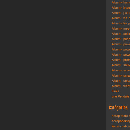
Album - hom
Album - ima
Album - j-ai-t
Album - les-
Album - les j
Album - mes-
Album - pein
Album - poch
Album - pow
Album - powe
Album - pow
Album - pro
Album - sau
Album - scr
Album - scra
Album - scr
Album - trico
Links
une Pendule
Catégories
scrap autre
scrapbooki
les animatio