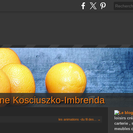
iane Kosciuszko-Imbrenda
loisirs cré
les animations -du fil des... →
carterie ,
meubles c