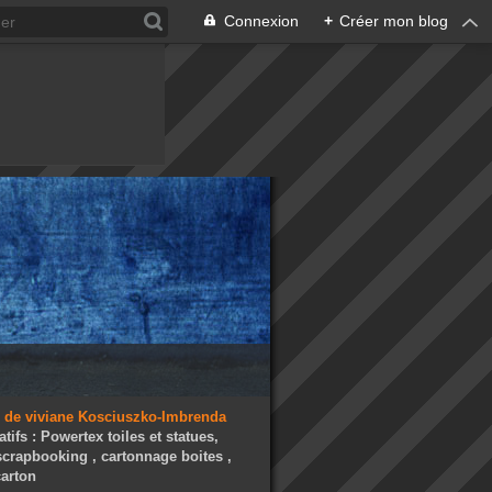
Connexion
+
Créer mon blog
atifs : Powertex toiles et statues,
 scrapbooking , cartonnage boites ,
arton