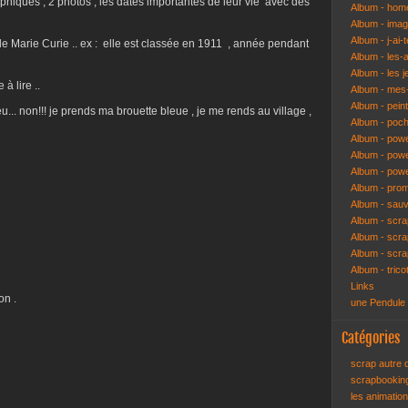
hiques , 2 photos , les dates importantes de leur vie avec des
Album - hom
Album - ima
Album - j-ai-t
dole Marie Curie .. ex : elle est classée en 1911 , année pendant
Album - les-
Album - les j
à lire ..
Album - mes-
Album - pein
u... non!!! je prends ma brouette bleue , je me rends au village ,
Album - poch
Album - pow
Album - powe
Album - pow
Album - pro
Album - sau
Album - scr
Album - scra
Album - scr
Album - trico
Links
on .
une Pendule
Catégories
scrap autre
scrapbooki
les animatio