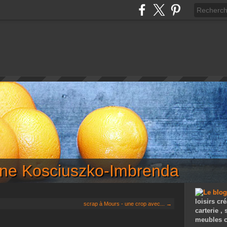
iane Kosciuszko-Imbrenda
loisirs cré
scrap à Mours - une crop avec... →
carterie ,
meubles c