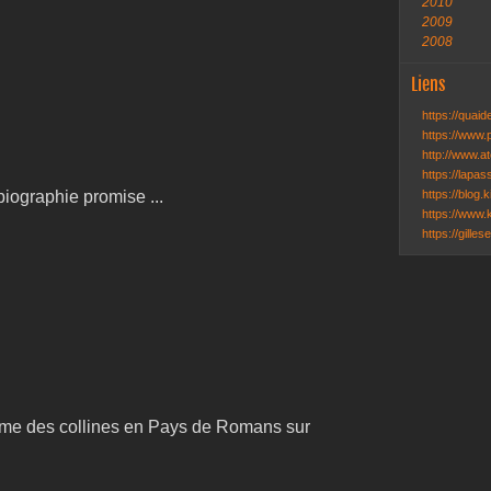
2010
2009
2008
Liens
https://quai
https://www.
http://www.ate
https://lapa
 biographie promise ...
https://blog.k
https://www.k
https://gille
me des collines en Pays de Romans sur