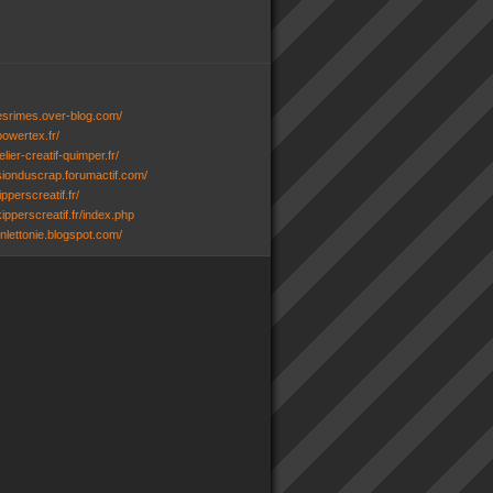
desrimes.over-blog.com/
powertex.fr/
lier-creatif-quimper.fr/
ssionduscrap.forumactif.com/
ipperscreatif.fr/
ipperscreatif.fr/index.php
senlettonie.blogspot.com/