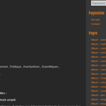
Pagination
Accueil
Contact
Pages
Album - anim
Album - cad
Album - cart
Album - cart
Album - cart
Album - car
Album - car
onnel , Politique , Aventurières , Scientifiques ,
Album - car
,
Album - cart
Album - Cha
Album - che
Album - congr
Album - cout
lles :
Album - des-a
Album - dra
amais acquit.
Album - enc