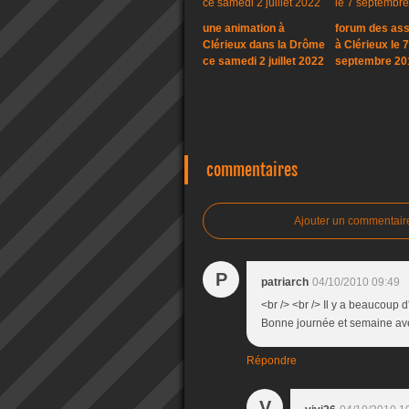
une animation à
forum des ass
Clérieux dans la Drôme
à Clérieux le 7
ce samedi 2 juillet 2022
septembre 20
commentaires
Ajouter un commentair
P
patriarch
04/10/2010 09:49
<br /> <br /> Il y a beaucoup d
Bonne journée et semaine avec
Répondre
V