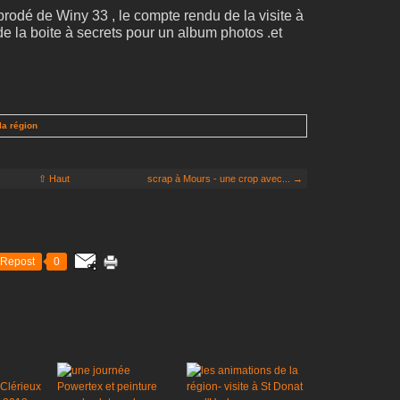
brodé de Winy 33 , le compte rendu de la visite à
 de la boite à secrets pour un album photos .et
la région
⇧ Haut
scrap à Mours - une crop avec... →
Repost
0