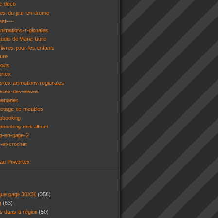
e-deco
ges-du-jour-en-drome
est----
animations-r-gionales
eudis de Marie-laure
livres-pour-les-enfants
ture
oirs
ertex
rtex-animations-regionales
ertex-des-eleves
menades
vetage-de-meubles
apbooking
pbooking-mini-album
ap-en-page-2
t-et-crochet
 au Powertex
 que page 30X30
(358)
ng
(63)
ns dans la région
(50)