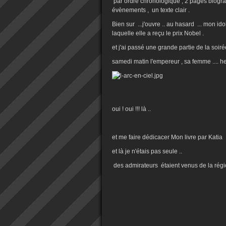
par ordre chronologique , 2 pages biograp
évènements , un texte clair .
Bien sur ...j'ouvre .. au hasard ... mon i
laquelle elle a reçu le prix Nobel .
et j'ai passé une grande partie de la soirée 
samedi matin l'empereur , sa femme .... he
oui ! oui !!! là ..
et me faire dédicacer Mon livre par Katia
et là je n'étais pas seule ..
des admirateurs étaient venus de la régi