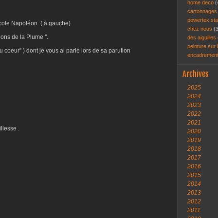
home deco
(
cartonnage
powertex st
icole Napoléon ( à gauche)
chez nous
(
ns de la Plume ''.
des aiguilles 
peinture sur
du coeur'' ) dont je vous ai parlé lors de sa parution
encadremen
Archives
2025
2024
2023
2022
2021
llesse .
2020
2019
2018
2017
2016
2015
2014
2013
2012
2011