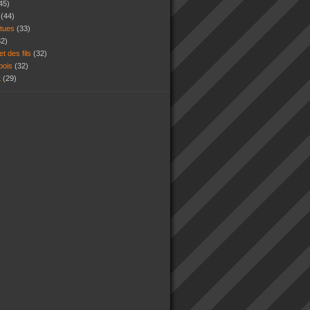
45)
s
(44)
atues
(33)
32)
et des fils
(32)
 bois
(32)
t
(29)