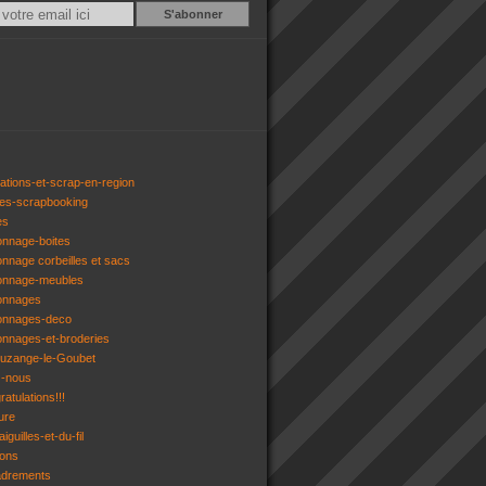
Email
ations-et-scrap-en-region
res-scrapbooking
es
onnage-boites
onnage corbeilles et sacs
tonnage-meubles
tonnages
tonnages-deco
onnages-et-broderies
tuzange-le-Goubet
z-nous
atulations!!!
ure
iguilles-et-du-fil
gons
adrements