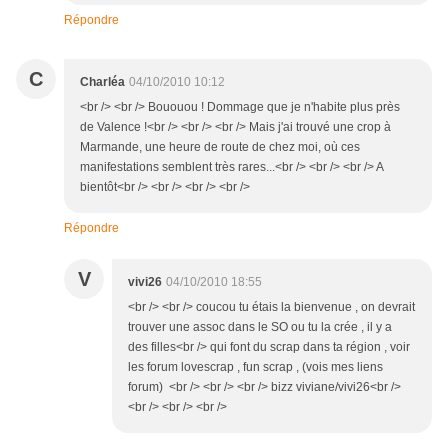
Répondre
C
Charléa
04/10/2010 10:12
<br /> <br /> Bououou ! Dommage que je n'habite plus près
de Valence !<br /> <br /> <br /> Mais j'ai trouvé une crop à
Marmande, une heure de route de chez moi, où ces
manifestations semblent très rares...<br /> <br /> <br /> A
bientôt<br /> <br /> <br /> <br />
Répondre
V
vivi26
04/10/2010 18:55
<br /> <br /> coucou tu étais la bienvenue , on devrait
trouver une assoc dans le SO ou tu la crée , il y a
des filles<br /> qui font du scrap dans ta région , voir
les forum lovescrap , fun scrap , (vois mes liens
forum) <br /> <br /> <br /> bizz viviane/vivi26<br />
<br /> <br /> <br />