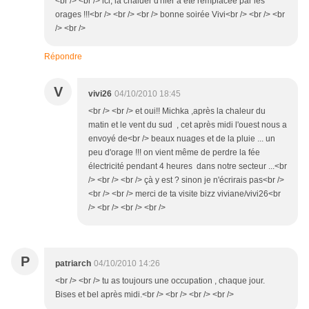
<br /> <br /> ici, la chaluer d'hier a été remplacée par les
orages !!!<br /> <br /> <br /> bonne soirée Vivi<br /> <br /> <br
/> <br />
Répondre
V
vivi26
04/10/2010 18:45
<br /> <br /> et oui!! Michka ,après la chaleur du
matin et le vent du sud , cet après midi l'ouest nous a
envoyé de<br /> beaux nuages et de la pluie ... un
peu d'orage !!! on vient même de perdre la fée
électricité pendant 4 heures dans notre secteur ...<br
/> <br /> <br /> çà y est ? sinon je n'écrirais pas<br />
<br /> <br /> merci de ta visite bizz viviane/vivi26<br
/> <br /> <br /> <br />
P
patriarch
04/10/2010 14:26
<br /> <br /> tu as toujours une occupation , chaque jour.
Bises et bel après midi.<br /> <br /> <br /> <br />