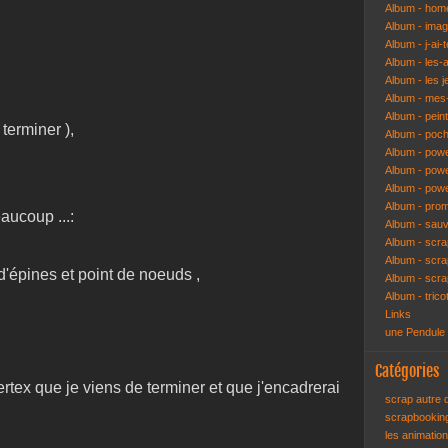
Album - hom
Album - ima
Album - j-ai-t
Album - les-
Album - les j
Album - mes-
Album - pein
n terminer ),
Album - poch
Album - pow
Album - powe
Album - pow
Album - pro
aucoup ...:
Album - sau
Album - scr
Album - scra
t d'épines et point de noeuds ,
Album - scr
Album - trico
Links
une Pendule
Catégories
rtex que je viens de terminer et que j'encadrerai
scrap autre
scrapbooki
les animatio