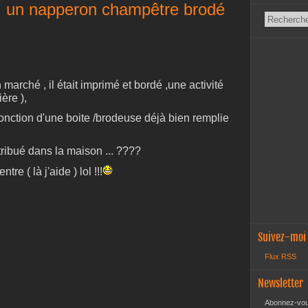
s : un napperon champêtre brodé
marché , il était imprimé et bordé ,une activité
ère ),
fonction d'une boite /brodeuse déjà bien remplie
ttribué dans la maison ... ????
re ( là j'aide ) lol !!!
Suivez-moi
Flux RSS
Newsletter
Abonnez-vous