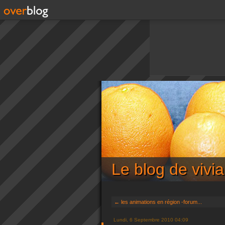
Le blog de viv
← les animations en région -forum...
Lundi, 6 Septembre 2010 04:09