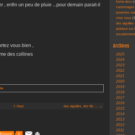
home deco
(
 , enfin un peu de pluie ...pour demain parait-il
cartonnage
powertex st
chez nous
(
des aiguilles 
peinture sur
encadremen
rtez vous bien ,
Archives
me des collines
2025
2024
2023
2022
2021
2020
2019
ils
2018
2017
2016
⇧ Haut
des aiguilles, des fils :... →
2015
2014
2013
2012
2011
Repost
0