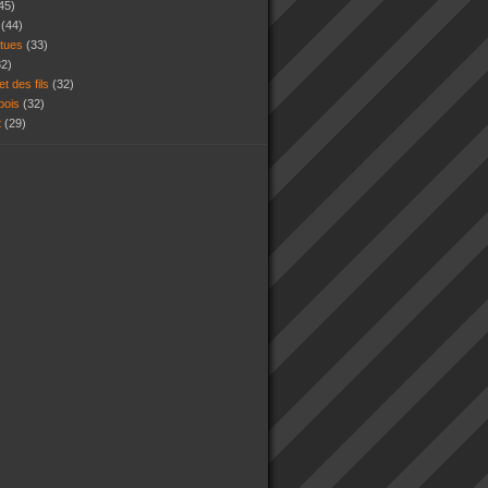
45)
s
(44)
atues
(33)
32)
et des fils
(32)
 bois
(32)
t
(29)