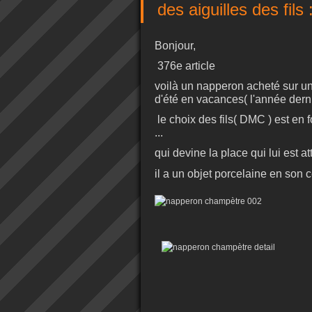
des aiguilles des fil
Bonjour,
376e article
voilà un napperon acheté sur un 
d'été en vacances( l'année derni
le choix des fils( DMC ) est en 
...
qui devine la place qui lui est a
il a un objet porcelaine en son cent