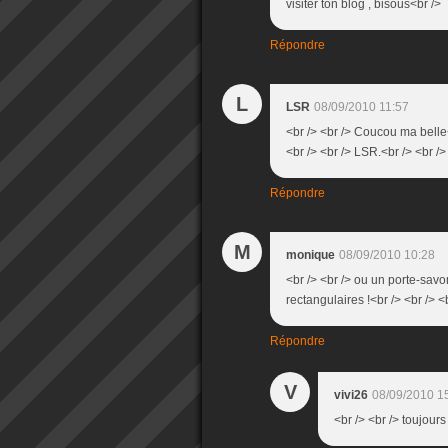
visiter ton blog , bisous<br />
Répondre
L
LSR
08/09/2010 11:57
<br /> <br /> Coucou ma belle<b
<br /> <br /> LSR.<br /> <br />
Répondre
M
monique
08/09/2010 10:28
<br /> <br /> ou un porte-savon
rectangulaires !<br /> <br /> <b
Répondre
V
vivi26
08/09/2010 1
<br /> <br /> toujours