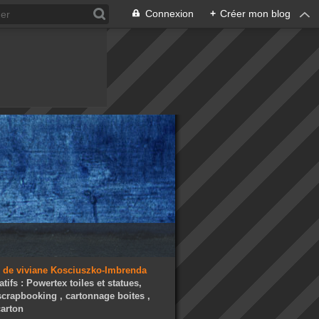
Connexion
+
Créer mon blog
atifs : Powertex toiles et statues,
 scrapbooking , cartonnage boites ,
arton