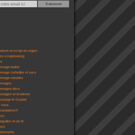
Email
ations-et-scrap-en-region
res-scrapbooking
es
onnage-boites
onnage corbeilles et sacs
tonnage-meubles
tonnages
tonnages-deco
onnages-et-broderies
tuzange-le-Goubet
z-nous
atulations!!!
ure
iguilles-et-du-fil
gons
adrements