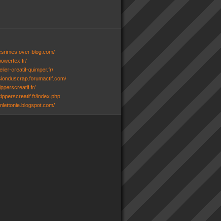
desrimes.over-blog.com/
powertex.fr/
lier-creatif-quimper.fr/
ssionduscrap.forumactif.com/
ipperscreatif.fr/
ipperscreatif.fr/index.php
senlettonie.blogspot.com/