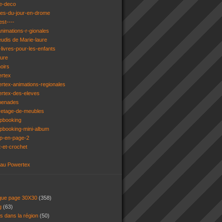
e-deco
ges-du-jour-en-drome
est----
animations-r-gionales
eudis de Marie-laure
livres-pour-les-enfants
ture
oirs
ertex
rtex-animations-regionales
ertex-des-eleves
menades
vetage-de-meubles
apbooking
pbooking-mini-album
ap-en-page-2
t-et-crochet
 au Powertex
 que page 30X30
(358)
ng
(63)
ns dans la région
(50)