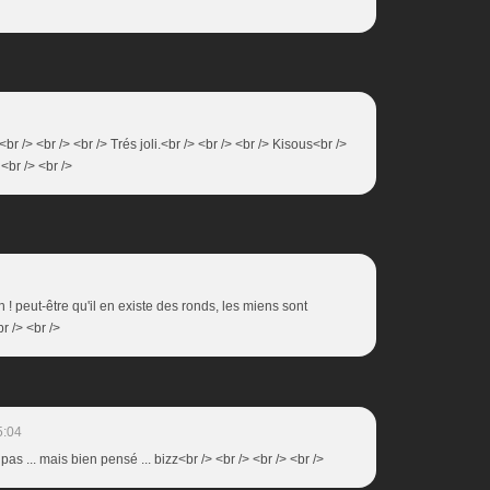
r /> <br /> <br /> Trés joli.<br /> <br /> <br /> Kisous<br />
 <br /> <br />
 ! peut-être qu'il en existe des ronds, les miens sont
r /> <br />
5:04
 pas ... mais bien pensé ... bizz<br /> <br /> <br /> <br />