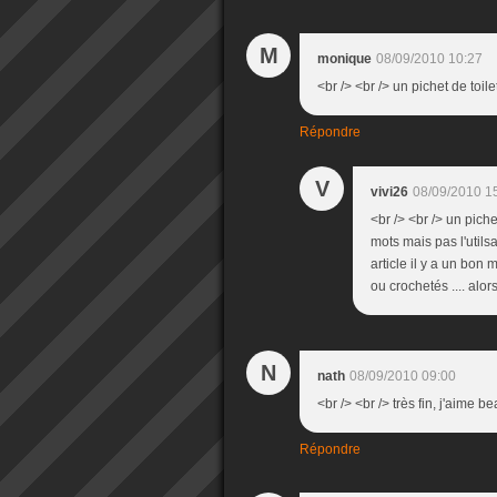
M
monique
08/09/2010 10:27
<br /> <br /> un pichet de toile
Répondre
V
vivi26
08/09/2010 1
<br /> <br /> un piche
mots mais pas l'utilsati
article il y a un bon
ou crochetés .... alors
N
nath
08/09/2010 09:00
<br /> <br /> très fin, j'aime 
Répondre