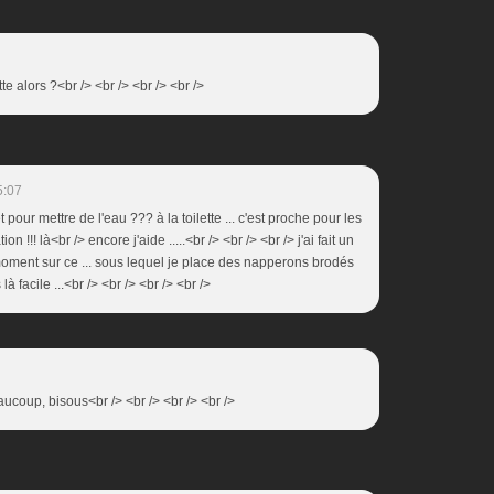
tte alors ?<br /> <br /> <br /> <br />
5:07
t pour mettre de l'eau ??? à la toilette ... c'est proche pour les
on !!! là<br /> encore j'aide .....<br /> <br /> <br /> j'ai fait un
 moment sur ce ... sous lequel je place des napperons brodés
 là facile ...<br /> <br /> <br /> <br />
beaucoup, bisous<br /> <br /> <br /> <br />