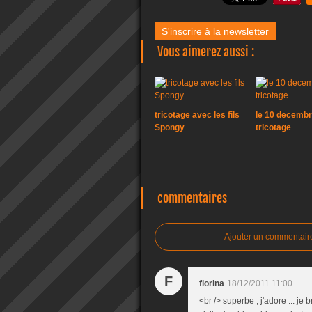
S'inscrire à la newsletter
Vous aimerez aussi :
tricotage avec les fils
le 10 decembr
Spongy
tricotage
commentaires
Ajouter un commentair
F
florina
18/12/2011 11:00
<br /> superbe , j'adore ... je