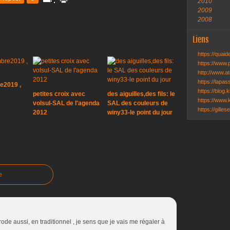
2010
2009
2008
Liens
https://quai
https://www.
http://www.ate
https://lapa
e2019 ,
https://blog.k
petites croix avec
des aiguilles,des fils: le
https://www.k
volsul-SAL de l'agenda
SAL des couleurs de
https://gille
2012
winy33-le point du jour
e
 brode aussi, en traditionnel , je sens que je vais me régaler à