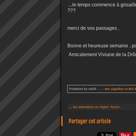
...le temps commence à grisailler
???
merci de vos passages ,
Bonne et heureuse semaine , po
Amicalement Viviane de la Drô
Published by vivi26
-
…
-
des aiguilles et des f
← les animations en région -forum...
Partager cet article