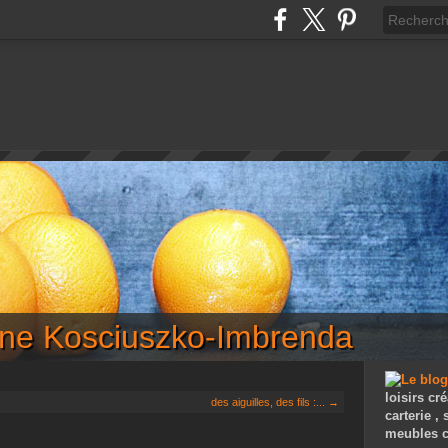
iane Kosciuszko-Imbrenda
loisirs cré
des aiguilles, des fils :... →
carterie ,
meubles c