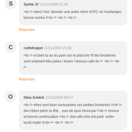
S
Sylvie 37
13/11/2009 21:45
<br /> merci Vivi, demain une autre série d'ATC en hardanger,
bonne soirée !!<br /> <br /> <br />
Répondre
C
cathdragon
11/11/2009 15:38
<br /> et bien tu as du pain sur la planche !!!! tes broderies
sont vraiment très jolies ! bravo ! bisous cath<br /> <br /> <br
/>
Répondre
O
Oma Annick
11/11/2009 09:27
<br /> elles sont bien ravissantes ces petites broderies !!<br />
des idées plein la tête .. pas de quoi t'ennuyer !<br /> bisous
et bonne continuation !<br /> (ton ptit colis est parti -enfin-
lundi matin !)<br /> <br /> <br />