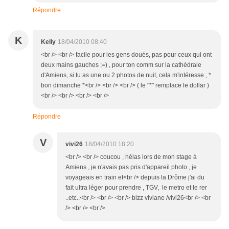
Répondre
K
Kelly
18/04/2010 08:40
<br /> <br /> facile pour les gens doués, pas pour ceux qui ont
deux mains gauches ;=) , pour ton comm sur la cathédrale
d'Amiens, si tu as une ou 2 photos de nuit, cela m'intéresse , *
bon dimanche *<br /> <br /> <br /> ( le "*" remplace le dollar )
<br /> <br /> <br /> <br />
Répondre
V
vivi26
18/04/2010 18:20
<br /> <br /> coucou , hélas lors de mon stage à
Amiens , je n'avais pas pris d'appareil photo , je
voyageais en train et<br /> depuis la Drôme j'ai du
fait ultra léger pour prendre , TGV, le metro et le rer
..etc..<br /> <br /> <br /> bizz viviane /vivi26<br /> <br
/> <br /> <br />