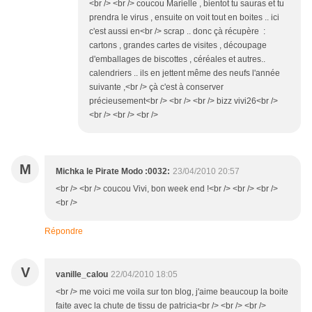
<br /> <br /> coucou Marielle , bientot tu sauras et tu
prendra le virus , ensuite on voit tout en boites .. ici
c'est aussi en<br /> scrap .. donc çà récupère :
cartons , grandes cartes de visites , découpage
d'emballages de biscottes , céréales et autres..
calendriers .. ils en jettent même des neufs l'année
suivante ,<br /> çà c'est à conserver
précieusement<br /> <br /> <br /> bizz vivi26<br />
<br /> <br /> <br />
M
Michka le Pirate Modo :0032:
23/04/2010 20:57
<br /> <br /> coucou Vivi, bon week end !<br /> <br /> <br />
<br />
Répondre
V
vanille_calou
22/04/2010 18:05
<br /> me voici me voila sur ton blog, j'aime beaucoup la boite
faite avec la chute de tissu de patricia<br /> <br /> <br />