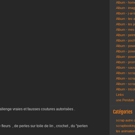
Album - hom
Album - ima
Album - j-ai-t
Album - les-
Album - les j
Album - mes-
Album - pein
Album - poch
Album - pow
Album - powe
Album - pow
Album - pro
Album - sau
Album - scr
Album - scra
Album - scr
Album - trico
Links
une Pendule
hallenge vraies et fausses coutures autorisées .
Catégories
scrap autre
eurs , de perles sur toile de lin , crochet , du ''perlen
scrapbooki
les animatio