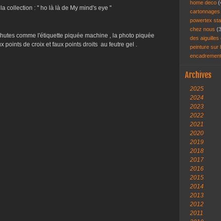
home deco
(
 collection : '' ho là là de My mind's eye ''
cartonnage
powertex st
chez nous
(
chutes comme l'étiquette piquée machine , la photo piquée
des aiguilles 
 points de croix et faux points droits au feutre gel .
peinture sur
encadremen
Archives
2025
2024
2023
2022
2021
2020
2019
2018
2017
2016
2015
2014
2013
2012
2011