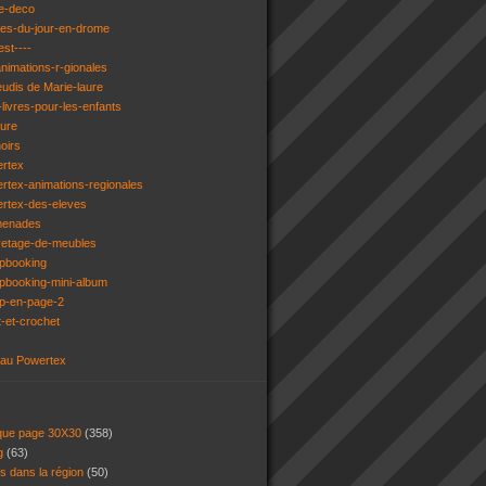
e-deco
ges-du-jour-en-drome
est----
animations-r-gionales
eudis de Marie-laure
livres-pour-les-enfants
ture
oirs
ertex
rtex-animations-regionales
ertex-des-eleves
menades
vetage-de-meubles
apbooking
pbooking-mini-album
ap-en-page-2
t-et-crochet
 au Powertex
 que page 30X30
(358)
ng
(63)
ns dans la région
(50)