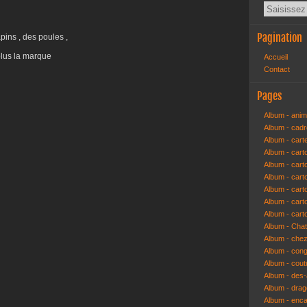
Pagination
ins , des poules ,
plus la marque
Accueil
Contact
Pages
Album - anim
Album - cad
Album - cart
Album - cart
Album - cart
Album - car
Album - car
Album - car
Album - cart
Album - Cha
Album - che
Album - congr
Album - cout
Album - des-a
Album - dra
Album - enc