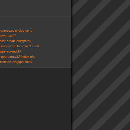
desrimes.over-blog.com/
powertex.fr/
lier-creatif-quimper.fr/
ssionduscrap.forumactif.com/
ipperscreatif.fr/
ipperscreatif.fr/index.php
senlettonie.blogspot.com/