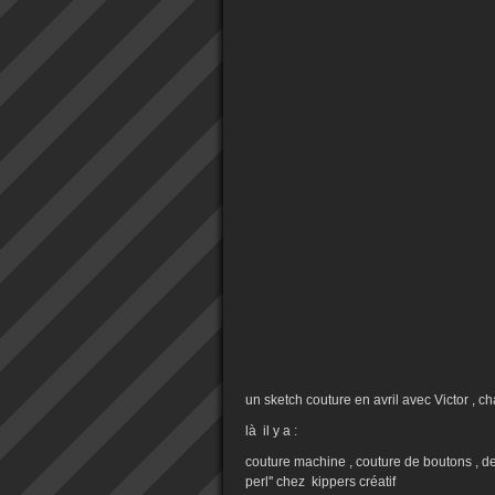
un sketch couture en avril avec Victor , c
là il y a :
couture machine , couture de boutons , de fl
perl'' chez kippers créatif