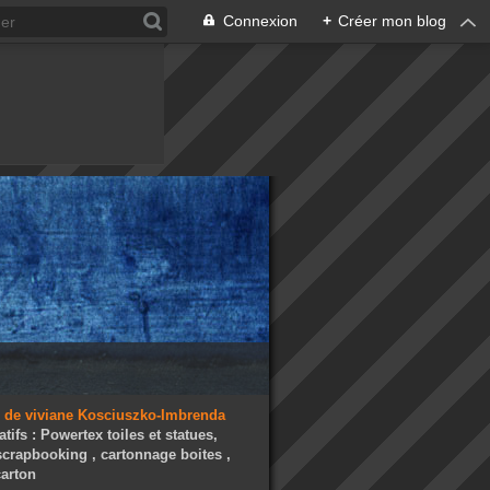
Connexion
+
Créer mon blog
atifs : Powertex toiles et statues,
 scrapbooking , cartonnage boites ,
arton