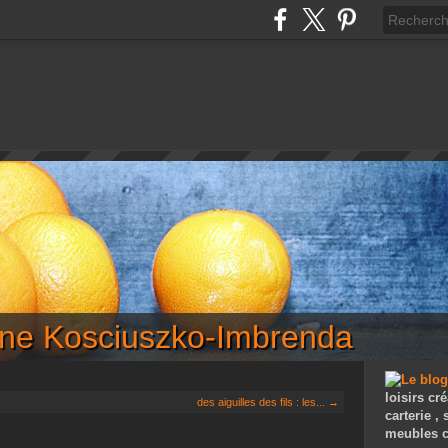
iane Kosciuszko-Imbrenda
loisirs cré
des aiguilles des fils : les... →
carterie ,
meubles c