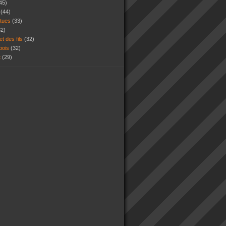
45)
s
(44)
atues
(33)
32)
et des fils
(32)
 bois
(32)
t
(29)