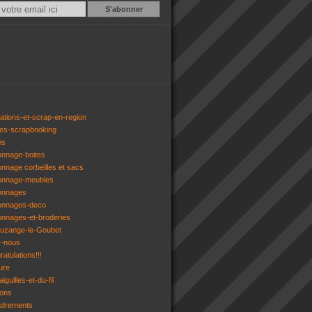
Email
ations-et-scrap-en-region
res-scrapbooking
es
onnage-boites
onnage corbeilles et sacs
tonnage-meubles
tonnages
tonnages-deco
onnages-et-broderies
tuzange-le-Goubet
z-nous
atulations!!!
ure
iguilles-et-du-fil
gons
adrements