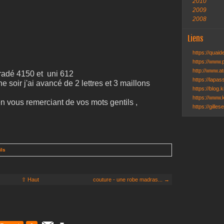
2010
2009
2008
Liens
https://quai
https://www.
http://www.ate
radé 4150 et uni 612
https://lapa
 soir j'ai avancé de 2 lettres et 3 maillons
https://blog.k
https://www.k
 vous remerciant de vos mots gentils ,
https://gille
ils
⇧ Haut
couture - une robe madras... →