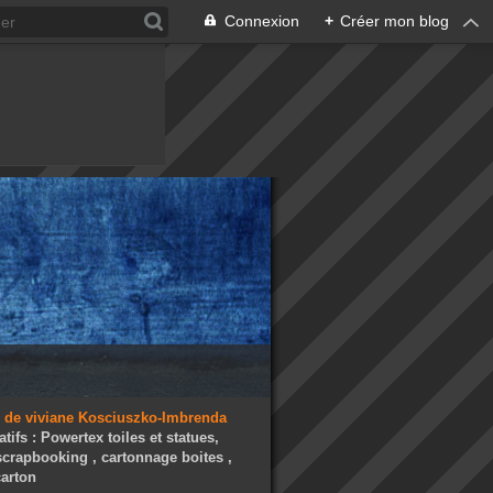
Connexion
+
Créer mon blog
atifs : Powertex toiles et statues,
 scrapbooking , cartonnage boites ,
arton