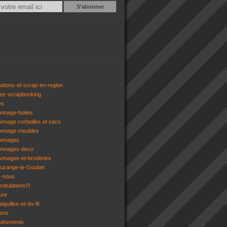
Email
ations-et-scrap-en-region
res-scrapbooking
es
onnage-boites
onnage corbeilles et sacs
tonnage-meubles
tonnages
tonnages-deco
onnages-et-broderies
tuzange-le-Goubet
z-nous
atulations!!!
ure
iguilles-et-du-fil
gons
adrements