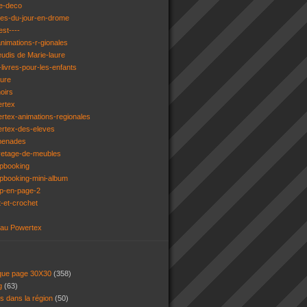
e-deco
ges-du-jour-en-drome
est----
animations-r-gionales
eudis de Marie-laure
livres-pour-les-enfants
ture
oirs
ertex
rtex-animations-regionales
ertex-des-eleves
menades
vetage-de-meubles
apbooking
pbooking-mini-album
ap-en-page-2
t-et-crochet
 au Powertex
 que page 30X30
(358)
ng
(63)
ns dans la région
(50)