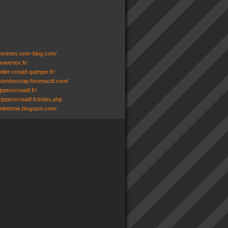
desrimes.over-blog.com/
powertex.fr/
lier-creatif-quimper.fr/
ssionduscrap.forumactif.com/
ipperscreatif.fr/
ipperscreatif.fr/index.php
senlettonie.blogspot.com/