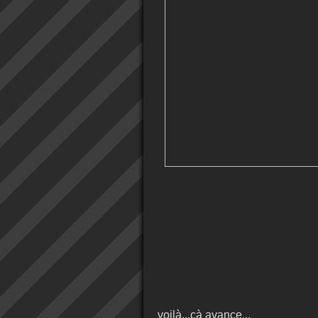
voilà...çà avance...