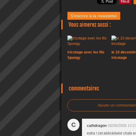
S'inscrire à la newsletter
Vous aimerez aussi :
tricotage avec les fils
le 10 decembr
Spongy
tricotage
commentaires
Ajouter un commentair
C
cathdragon
06/08/2009 15:2
extra ! cet abécédaire chats e