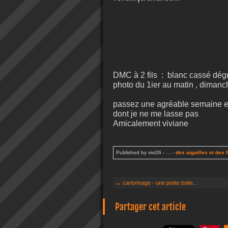
DMC à 2 fils : blanc cassé dég
photo du 1ier au matin , dimanche
passez une agréable semaine en
dont je ne me lasse pas
Amicalement viviane
Published by vivi26
-
…
-
des aiguilles et des f
← cartonnage - une petite boite...
Partager cet article