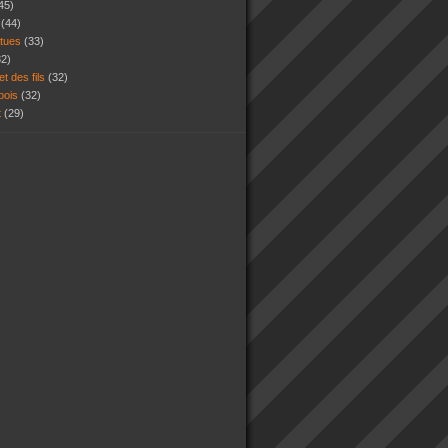
45)
s
(44)
atues
(33)
32)
et des fils
(32)
 bois
(32)
t
(29)