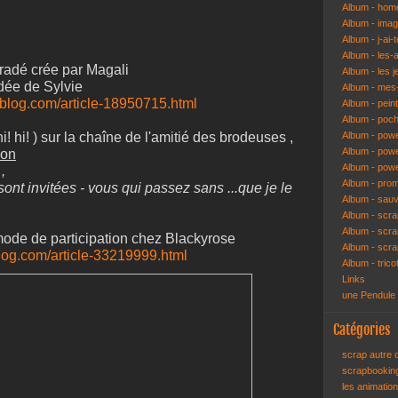
Album - hom
Album - ima
Album - j-ai-t
Album - les-
radé crée par Magali
Album - les j
idée de Sylvie
Album - mes-
r-blog.com/article-18950715.html
Album - pein
Album - poch
hi! hi! ) sur la chaîne de l'amitié des brodeuses ,
Album - pow
Album - powe
ion
Album - pow
,
Album - pro
sont invitées - vous qui passez sans ...que je le
Album - sau
Album - scr
Album - scra
e mode de participation chez Blackyrose
Album - scr
blog.com/article-33219999.html
Album - trico
Links
une Pendule
Catégories
scrap autre
scrapbooki
les animatio