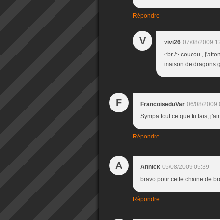
Répondre
V
vivi26
07/08/2009 1
<br /> coucou , j'att
maison de dragons gra
F
FrancoiseduVar
06/08/2009 
Sympa tout ce que tu fais, j'
Répondre
A
Annick
05/08/2009 05:39
bravo pour cette chaine de b
Répondre