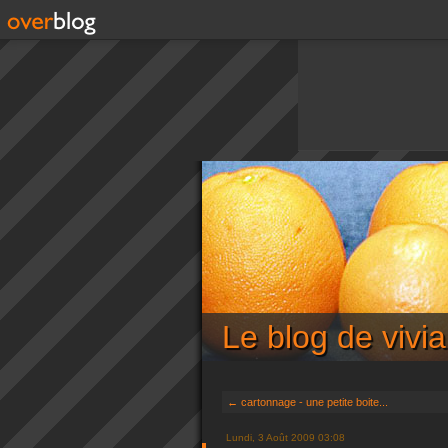
Le blog de viv
← cartonnage - une petite boite...
Lundi, 3 Août 2009 03:08