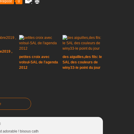
Repost
0
e2019 ,
petites croix avec
des aiguilles,des fils: le
volsul-SAL de l'agenda
SAL des couleurs de
2012
winy33-le point du jour
e
3
st adorable ! bisous cath