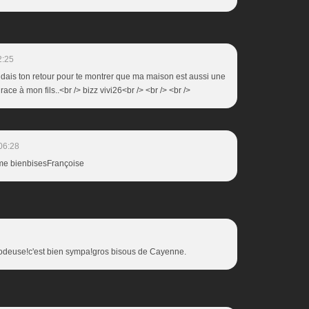
2:25
endais ton retour pour te montrer que ma maison est aussi une
ce à mon fils..<br /> bizz vivi26<br /> <br /> <br />
06:28
aime bienbisesFrançoise
rodeuse!c'est bien sympa!gros bisous de Cayenne.