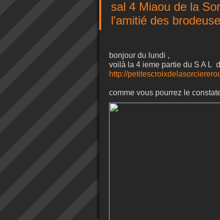
sal 4 Miaou de la So
l'amitié des brodeus
bonjour du lundi ,
voilà la 4 ieme partie du S A L 
http://petitescroixdelasorcierer
comme vous pourrez le