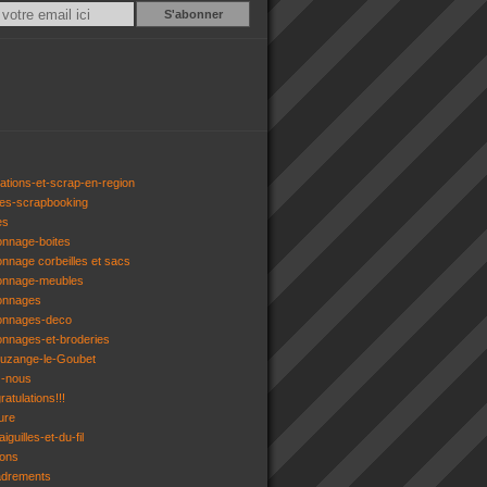
Email
ations-et-scrap-en-region
res-scrapbooking
es
onnage-boites
onnage corbeilles et sacs
tonnage-meubles
tonnages
tonnages-deco
onnages-et-broderies
tuzange-le-Goubet
z-nous
atulations!!!
ure
iguilles-et-du-fil
gons
adrements