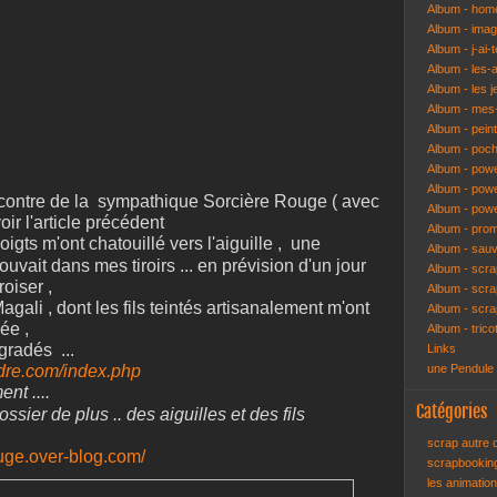
Album - hom
Album - ima
Album - j-ai-t
Album - les-
Album - les j
Album - mes-
Album - pein
Album - poch
Album - pow
Album - powe
rencontre de la sympathique Sorcière Rouge ( avec
Album - pow
ir l'article précédent
Album - pro
oigts m'ont chatouillé vers l'aiguille , une
Album - sau
rouvait dans mes tiroirs ... en prévision d'un jour
Album - scr
roiser ,
Album - scra
Magali , dont les fils teintés artisanalement m'ont
Album - scr
née ,
Album - trico
égradés ...
Links
dre.com/index.php
une Pendule
nt ....
Catégories
ossier de plus .. des aiguilles et des fils
scrap autre
ouge.over-blog.com/
scrapbooki
les animatio