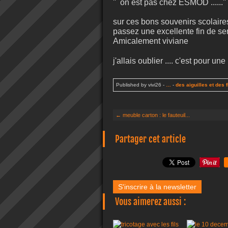
'' on est pas chez ESMOD ......'' là
sur ces bons souvenirs scolaires
passez une excellente fin de s
Amicalement viviane
j'allais oublier .... c'est pour une
Published by vivi26
-
…
-
des aiguilles et des f
← meuble carton : le fauteuil...
Partager cet article
S'inscrire à la newsletter
Vous aimerez aussi :