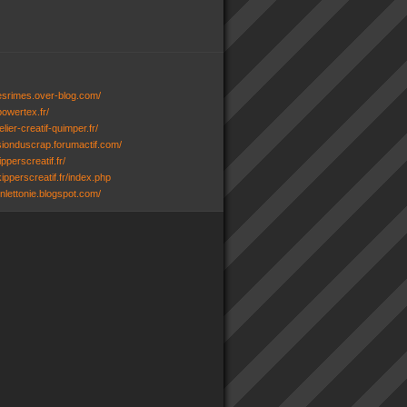
desrimes.over-blog.com/
powertex.fr/
lier-creatif-quimper.fr/
ssionduscrap.forumactif.com/
ipperscreatif.fr/
ipperscreatif.fr/index.php
senlettonie.blogspot.com/