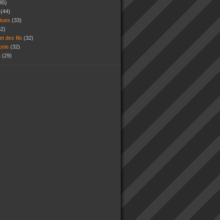
45)
s
(44)
atues
(33)
32)
et des fils
(32)
 bois
(32)
t
(29)