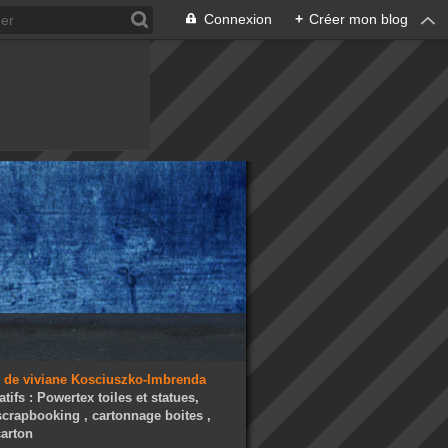
Connexion
+
Créer mon blog
atifs : Powertex toiles et statues,
 scrapbooking , cartonnage boites ,
arton