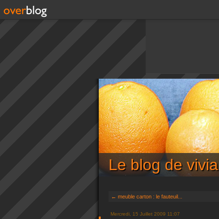
Le blog de viv
← meuble carton : le fauteuil...
Mercredi, 15 Juillet 2009 11:07