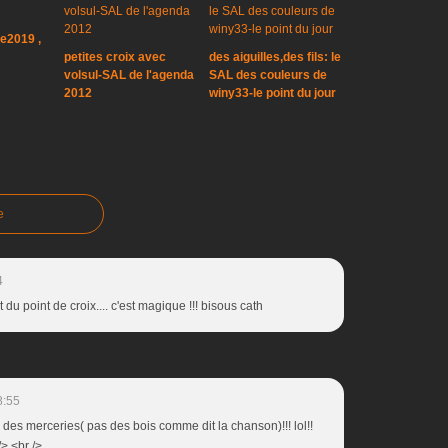
e2019 ,
petites croix avec
des aiguilles,des fils: le
volsul-SAL de l'agenda
SAL des couleurs de
2012
winy33-le point du jour
e
4
t du point de croix.... c'est magique !!! bisous cath
8:55
d des merceries( pas des bois comme dit la chanson)!!! lol!!
/> <br />