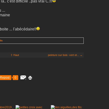
.. c'est difficile ..pas vrai C.!!!
 ...
emaine
 boite ... l'abécédaire!!
ils
⇧ Haut
peinture sur bois -vert et... →
Repost
0