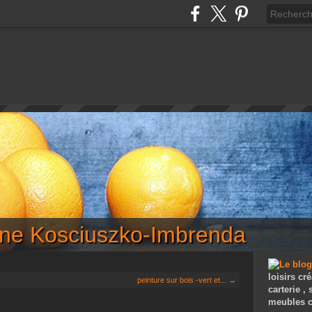
iane Kosciuszko-Imbrenda
loisirs cré
peinture sur bois -vert et... →
carterie ,
meubles c