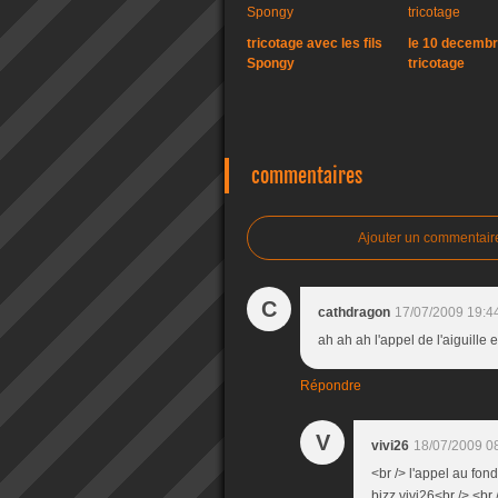
tricotage avec les fils
le 10 decembr
Spongy
tricotage
commentaires
Ajouter un commentair
C
cathdragon
17/07/2009 19:4
ah ah ah l'appel de l'aiguille e
Répondre
V
vivi26
18/07/2009 0
<br /> l'appel au fon
bizz vivi26<br /> <br 