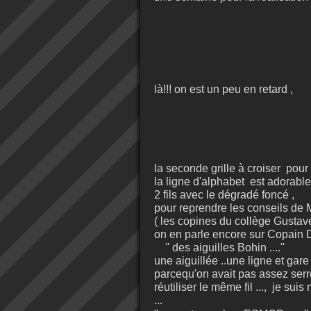
là!!! on est un peu en retard ,
la seconde grille à croiser pour 
la ligne d'alphabet est adorable
2 fils avec le dégradé foncé ,
pour reprendre les conseils de 
( les copines du collège Gustav
on en parle encore sur Copain D
'' des aiguilles Bohin ....''
une aiguillée ..une ligne et gare
parcequ'on avait pas assez serré
réutiliser le même fil ..., je su
...