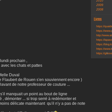
2010
2009
2008
Liens
https://quai
https://www.
http://www.ate
https://lapa
https://blog.k
https://www.k
https://gille
lundi prochain ,
 avec les chats et pattes
Melle Duval
e Flaubert de Rouen s'en souviennent encore )
avant de notre professeur de couture ...
 s'il manquait un point au bout de ligne
 , démonter ... si trop serré à redémonter et
is moins délicate maintenant qu'il n'y a pas de note