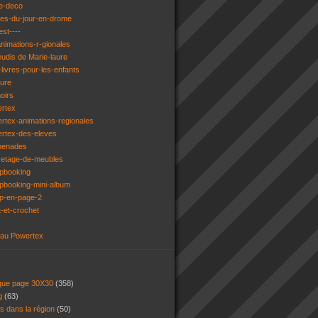
e-deco
ges-du-jour-en-drome
est----
animations-r-gionales
eudis de Marie-laure
livres-pour-les-enfants
ture
oirs
ertex
rtex-animations-regionales
ertex-des-eleves
menades
vetage-de-meubles
apbooking
pbooking-mini-album
ap-en-page-2
t-et-crochet
 au Powertex
 que page 30X30
(358)
ng
(63)
ns dans la région
(50)