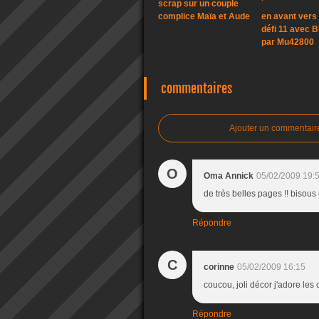
scrap sur un couple
complice Maïa et Aude
en avant vers 
défi 11 avec B
par Mu42800
commentaires
Ajouter un commentair
O
Oma Annick
05/02/2009 19:
de très belles pages !! bisous
Répondre
C
corinne
05/02/2009 16:15
coucou, joli décor j'adore le
Répondre