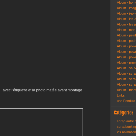
Album - hom
Album - ima
Album - j-ai-t
Album - les-
Album - les j
Album - mes-
Album - pein
Album - poch
Album - pow
Album - powe
Album - pow
Album - pro
Album - sau
Album - scr
Album - scra
Album - scr
avec l'étiquette et la photo matée avant montage
Album - trico
Links
une Pendule
Catégories
scrap autre
scrapbooki
les animatio