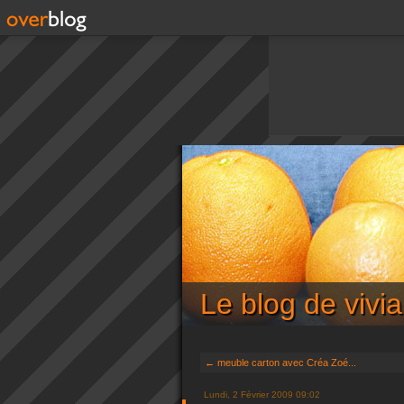
Le blog de viv
← meuble carton avec Créa Zoé...
Lundi, 2 Février 2009 09:02