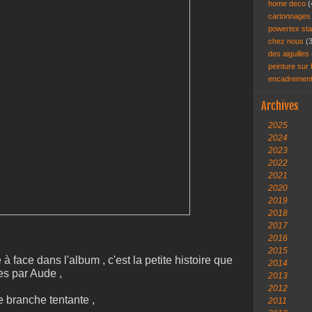
home deco
(
cartonnage
powertex st
chez nous
(
des aiguilles 
peinture sur
encadremen
Archives
2025
2024
2023
2022
2021
2020
2019
2018
2017
2016
2015
 face dans l'album , c'est la petite histoire que
2014
es par Aude ,
2013
2012
 branche tentante ,
2011