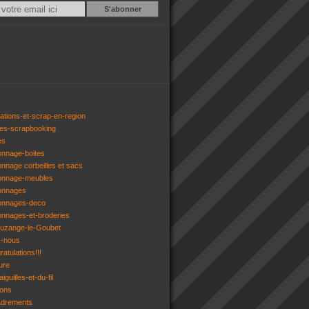
Email
ations-et-scrap-en-region
res-scrapbooking
es
onnage-boites
onnage corbeilles et sacs
tonnage-meubles
tonnages
tonnages-deco
onnages-et-broderies
tuzange-le-Goubet
z-nous
atulations!!!
ure
iguilles-et-du-fil
gons
adrements