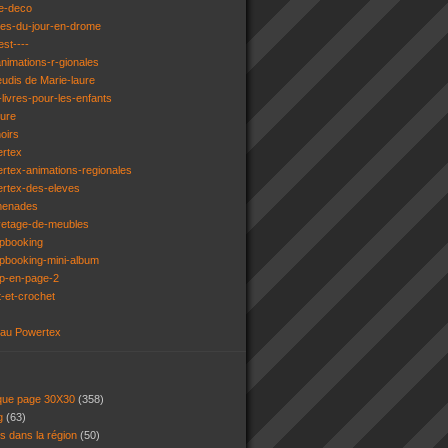
e-deco
ges-du-jour-en-drome
est----
animations-r-gionales
eudis de Marie-laure
livres-pour-les-enfants
ture
oirs
ertex
rtex-animations-regionales
ertex-des-eleves
menades
vetage-de-meubles
apbooking
pbooking-mini-album
ap-en-page-2
t-et-crochet
 au Powertex
 que page 30X30
(358)
ng
(63)
ns dans la région
(50)