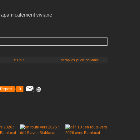
rapamicalement viviane
⇧ Haut
scrap les jeudis de Marie... →
Repost
0