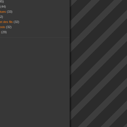
45)
s
(44)
atues
(33)
32)
et des fils
(32)
 bois
(32)
t
(29)