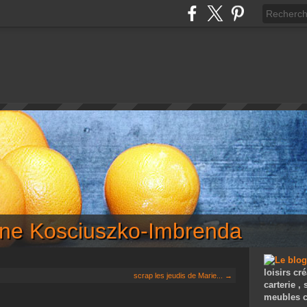
iane Kosciuszko-Imbrenda
loisirs cré
scrap les jeudis de Marie... →
carterie ,
meubles c