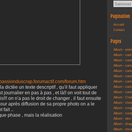
Pagination
Accueil
Contact
Pages
Album - anim
Album - cad
Album - cart
Album - cart
Album - cart
Album - car
lapassionduscrap.forumactif.com/forum.htm
Album - car
 dictée un texte descriptif , qu'il faut appliquer
Album - car
t journalier en pas à pas , et là!! on voit tout de
Album - cart
Album - Cha
iis!!! on n'a pas le droit de changer , il faut ensuite
Album - che
jour après diffusion de sa propre photo on a le
Album - congr
 fait ..
Album - cout
ue phase , mais la réalisation
Album - des-a
Album - dra
Album - enc