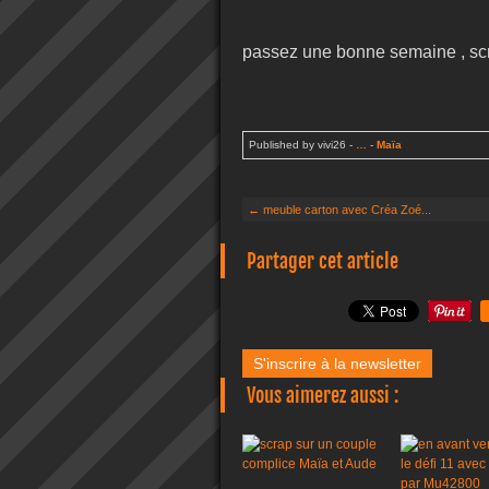
passez une bonne semaine , sc
Published by vivi26
-
…
-
Maïa
← meuble carton avec Créa Zoé...
Partager cet article
S'inscrire à la newsletter
Vous aimerez aussi :