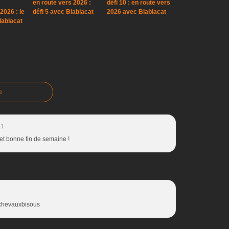
en route vers 2026 :
défi 10 : en route vers
2026 : le
défi 5 avec Blablacat
2026 avec Blablacat
lablacat
e
51
 et bonne fin de semaine !
s chevauxbisous