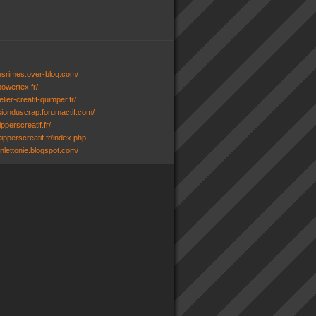
desrimes.over-blog.com/
powertex.fr/
lier-creatif-quimper.fr/
ssionduscrap.forumactif.com/
ipperscreatif.fr/
ipperscreatif.fr/index.php
senlettonie.blogspot.com/