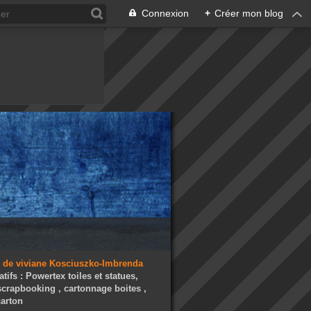
Connexion
+
Créer mon blog
atifs : Powertex toiles et statues,
 scrapbooking , cartonnage boites ,
arton