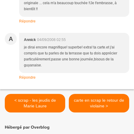
originale ... cela m'a beaucoup touchée !!Je t'embrasse, à
bientôt !!
Répondre
A
Annick
04/09/2008 02:55
je dirai encore magnifique! superbe! extra! ta carte.et j'ai
compris que tu parles de ta terrasse que tu dois apprécier
particulièrement.passe une bonne journée,bisous de la
guyanaise.
Répondre
< scrap - les jeudis de
carte en scrap le retour de
Marie Laure
violaine >
Hébergé par Overblog