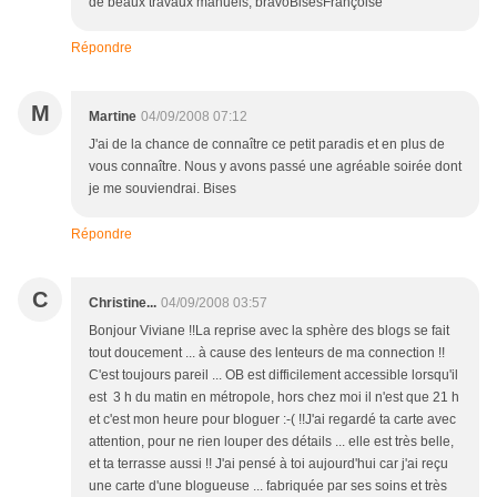
de beaux travaux manuels, bravoBisesFrançoise
Répondre
M
Martine
04/09/2008 07:12
J'ai de la chance de connaître ce petit paradis et en plus de
vous connaître. Nous y avons passé une agréable soirée dont
je me souviendrai. Bises
Répondre
C
Christine...
04/09/2008 03:57
Bonjour Viviane !!La reprise avec la sphère des blogs se fait
tout doucement ... à cause des lenteurs de ma connection !!
C'est toujours pareil ... OB est difficilement accessible lorsqu'il
est 3 h du matin en métropole, hors chez moi il n'est que 21 h
et c'est mon heure pour bloguer :-( !!J'ai regardé ta carte avec
attention, pour ne rien louper des détails ... elle est très belle,
et ta terrasse aussi !! J'ai pensé à toi aujourd'hui car j'ai reçu
une carte d'une blogueuse ... fabriquée par ses soins et très