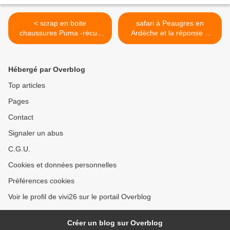
< scrap en boite
safari à Peaugres en
chaussures Puma -récup
Ardèche et la réponse à
déco- et secrets de
l'enigme posée hier >
marmelade
Hébergé par Overblog
Top articles
Pages
Contact
Signaler un abus
C.G.U.
Cookies et données personnelles
Préférences cookies
Voir le profil de vivi26 sur le portail Overblog
Créer un blog sur Overblog