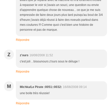
avant que je reparte avec la machine et m'a fortement incitée
à repasser le voir si j'avais un souci, une question ou envie
d'apprendre quelque chose de nouveau... ce que je me suis
empressée de faire deux jours plus tard puisqu'au bout de 3/4
d'heure j'avais déjà réussi à faire des noeuds partout dans
mes coutures !!! Comme quoi c'est bien une histoire de
personne et pas de marque.
Répondre
Z
z'ours
16/08/2008 11:52
c'est joli .. bisounours z'ours sous le déluge !
Répondre
M
Michka/Le Pirate :0051::0032:
16/08/2008 09:14
une boite très réussie!
Répondre