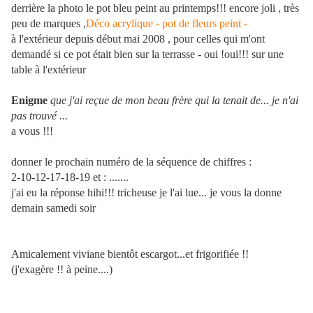
derrière la photo le pot bleu peint au printemps!!! encore joli , très
peu de marques ,
Déco acrylique - pot de fleurs peint -
à l'extérieur depuis début mai 2008 , pour celles qui m'ont
demandé si ce pot était bien sur la terrasse - oui !oui!!! sur une
table à l'extérieur
Enigme
que j'ai reçue de mon beau frère qui la tenait de... je n'ai
pas trouvé ...
a vous !!!
donner le prochain numéro de la séquence de chiffres :
2-10-12-17-18-19 et : .......
j'ai eu la réponse hihi!!! tricheuse je l'ai lue... je vous la donne
demain samedi soir
Amicalement viviane bientôt escargot...et frigorifiée !!
(j'exagère !! à peine....)