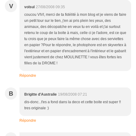
V
volsul
27/08/2008 09:35
coucou VIVI, merci de ta fidélité à mon blog et je viens de faire
un petit tour sur le tien, j'en ai pris plein les yeux, des
animaux, des décopatche en veux tu en voilà et j'ai surtout
retenu le coup de la boite à mais, celle ci je l'adore, est ce que
tu crois que je peux faire la même chose avec des serviettes
en papier ?Pour te répondre, le photophore est en skyvertex à
l'extérieur et en papier d'encadrement à l'intérieur et le gabarit
vient justement de chez MOULINETTE ! vous êtes fortes les
filles de la DROME !
Répondre
B
Brigitte d'Australie
19/08/2008 07:21
dis-donc...t'es a fond dans la deco et cette boite est super !!
tres originale :)
Répondre