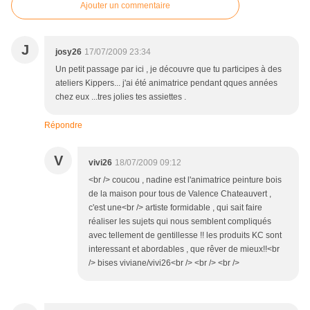
Ajouter un commentaire
J
josy26
17/07/2009 23:34
Un petit passage par ici , je découvre que tu participes à des
ateliers Kippers... j'ai été animatrice pendant qques années
chez eux ...tres jolies tes assiettes .
Répondre
V
vivi26
18/07/2009 09:12
<br /> coucou , nadine est l'animatrice peinture bois
de la maison pour tous de Valence Chateauvert ,
c'est une<br /> artiste formidable , qui sait faire
réaliser les sujets qui nous semblent compliqués
avec tellement de gentillesse !! les produits KC sont
interessant et abordables , que rêver de mieux!!<br
/> bises viviane/vivi26<br /> <br /> <br />