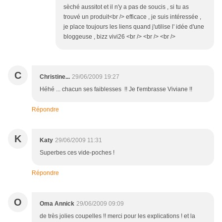
sèché aussitot et il n'y a pas de soucis , si tu as
trouvé un produit<br /> efficace , je suis intéressée ,
je place toujours les liens quand j'utilise l' idée d'une
bloggeuse , bizz vivi26 <br /> <br /> <br />
C
Christine...
29/06/2009 19:27
Héhé ... chacun ses faiblesses !! Je t'embrasse Viviane !!
Répondre
K
Katy
29/06/2009 11:31
Superbes ces vide-poches !
Répondre
O
Oma Annick
29/06/2009 09:09
de très jolies coupelles !! merci pour les explications ! et la