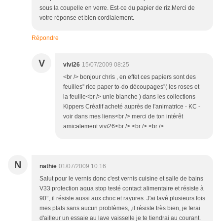
sous la coupelle en verre. Est-ce du papier de riz.Merci de
votre réponse et bien cordialement.
Répondre
V
vivi26
15/07/2009 08:25
<br /> bonjour chris , en effet ces papiers sont des
feuilles'' rice paper to-do découpages''( les roses et
la feuille<br /> unie blanche ) dans les collections
Kippers Créatif acheté auprès de l'animatrice - KC -
voir dans mes liens<br /> merci de ton intérêt
amicalement vivi26<br /> <br /> <br />
N
nathie
01/07/2009 10:16
Salut pour le vernis donc c'est vernis cuisine et salle de bains
V33 protection aqua stop testé contact alimentaire et résiste à
90°, il résiste aussi aux choc et rayures. J'ai lavé plusieurs fois
mes plats sans aucun problèmes, ,il résiste très bien, je ferai
d'ailleur un essaie au lave vaisselle je te tiendrai au courant.