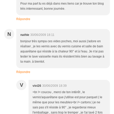
Pour ma part tu es déjà dans mes liens car je trouve ton blog
très interressant, bonne journée.
Répondre
N
nathie
30/06/2009 18:11
bonjour très sympa ces vides poches, moi aussi j'adore en
réaliser , je les vernis avec du vernis cuisine et salle de bain
aquarétane qui résiste à la chaleur 90° et à l'eau. Je n'ai pas
tester le lave vaisselle mais ils résistent très bien au lavage à
la main. à bientot.
Répondre
V
vivi26
30/06/2009 18:39
<br /> coucou , merci de ton intérêt , le
vernis'aquarétane que j'utilise est pour parquet ( le
même que pour les meubles<br /> cartons ) je ne
sais pas s'il résiste à 90° , je regarderai mieux
l'emballage , sans trop le tremper , je l'ai lavé 2 fois