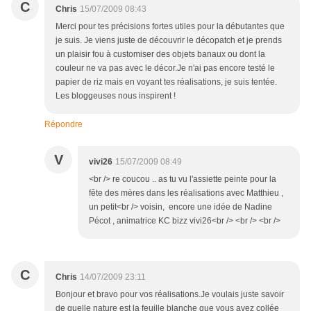
C
Chris
15/07/2009 08:43
Merci pour tes précisions fortes utiles pour la débutantes que
je suis. Je viens juste de découvrir le décopatch et je prends
un plaisir fou à customiser des objets banaux ou dont la
couleur ne va pas avec le décor.Je n'ai pas encore testé le
papier de riz mais en voyant tes réalisations, je suis tentée.
Les bloggeuses nous inspirent !
Répondre
V
vivi26
15/07/2009 08:49
<br /> re coucou .. as tu vu l'assiette peinte pour la
fête des mères dans les réalisations avec Matthieu ,
un petit<br /> voisin, encore une idée de Nadine
Pécot , animatrice KC bizz vivi26<br /> <br /> <br />
C
Chris
14/07/2009 23:11
Bonjour et bravo pour vos réalisations.Je voulais juste savoir
de quelle nature est la feuille blanche que vous avez collée