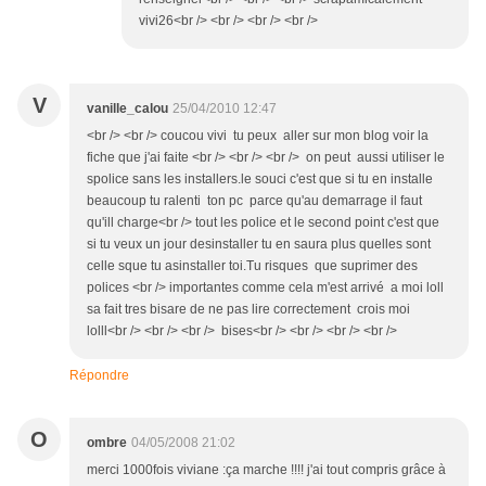
vivi26<br /> <br /> <br /> <br />
V
vanille_calou
25/04/2010 12:47
<br /> <br /> coucou vivi tu peux aller sur mon blog voir la
fiche que j'ai faite <br /> <br /> <br /> on peut aussi utiliser le
spolice sans les installers.le souci c'est que si tu en installe
beaucoup tu ralenti ton pc parce qu'au demarrage il faut
qu'ill charge<br /> tout les police et le second point c'est que
si tu veux un jour desinstaller tu en saura plus quelles sont
celle sque tu asinstaller toi.Tu risques que suprimer des
polices <br /> importantes comme cela m'est arrivé a moi loll
sa fait tres bisare de ne pas lire correctement crois moi
lolll<br /> <br /> <br /> bises<br /> <br /> <br /> <br />
Répondre
O
ombre
04/05/2008 21:02
merci 1000fois viviane :ça marche !!!! j'ai tout compris grâce à