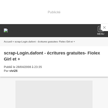
Publicité
MENU
Accueil
» scrap-Login.dafont - écritures gratuites- Fiolex Girl et +
scrap-Login.dafont - écritures gratuites- Fiolex
Girl et +
Publié le 28/04/2008 à 23:35
Par
vivi26