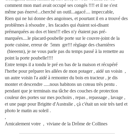
comment mon mari avait occupé ses congés !!!! et il ne s'est
même pas énervé...cherché un outil...agacé.... impeccable,
Rien qui ne lui donne des angoisses, et pourtant il en a trouvé des
problèmes à résoudre , les facades qui étaient soi-disant
prémarquées au dos et bien!!! elles n'y étaient pas pré-
marquées....le placard-poubelle porte sur le couvre-joint de la
porte cuisine, erreur de 5mm grr!!! règlage des charnières
(bieeenn), je ne vous parle pas du temps passé à la remettre au
point la porte poubelle!!!!
Entre temps il a tondu le pré en bas de la maison et récupéré
l'herbe pour préparer les allées de mon potager , aidé un voisin ,
un autre voisin l'a aidé à remonter du bois en tracteur , je dis
monter et descendre .....nous habitons un coteau très pentu .
pendant que je terminais ma tâche des couches de protection
couleur des portes sur mes pochoirs , repas , repassage , lavage ,
et une page pour Brigitte d'Australie , çà c'était un soir très tard et
photo le matin au soleil .
,
Amicalement votre , viviane de la Drôme de Collines