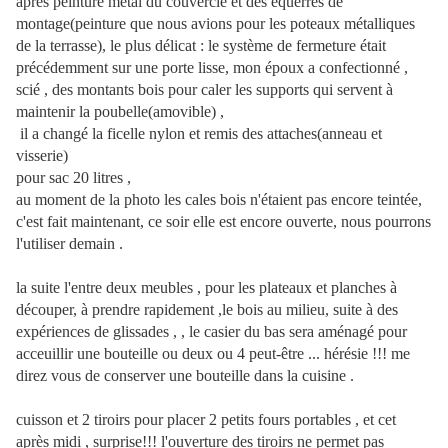
après peinture métal du couvercle et des équerres de
montage(peinture que nous avions pour les poteaux métalliques
de la terrasse), le plus délicat : le système de fermeture était
précédemment sur une porte lisse, mon époux a confectionné ,
scié , des montants bois pour caler les supports qui servent à
maintenir la poubelle(amovible) ,
il a changé la ficelle nylon et remis des attaches(anneau et
visserie)
pour sac 20 litres ,
au moment de la photo les cales bois n'étaient pas encore teintée,
c'est fait maintenant, ce soir elle est encore ouverte, nous pourrons
l'utiliser demain .
la suite l'entre deux meubles , pour les plateaux et planches à
découper, à prendre rapidement ,le bois au milieu, suite à des
expériences de glissades , , le casier du bas sera aménagé pour
acceuillir une bouteille ou deux ou 4 peut-être ... hérésie !!! me
direz vous de conserver une bouteille dans la cuisine .
cuisson et 2 tiroirs pour placer 2 petits fours portables , et cet
après midi , surprise!!! l'ouverture des tiroirs ne permet pas