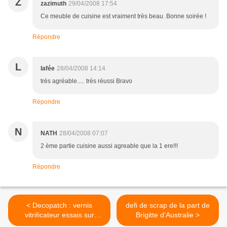
Z
zazimuth
29/04/2008 17:54
Ce meuble de cuisine est vraiment très beau. Bonne soirée !
Répondre
L
lafée
28/04/2008 14:14
très agréable..... très réussi Bravo
Répondre
N
NATH
28/04/2008 07:07
2 ème partie cuisine aussi agreable que la 1 ere!!!
Répondre
< Decopatch : vernis
defi de scrap de la part de
vitrificateur essais sur
Brigitte d'Australie >
cartonnage