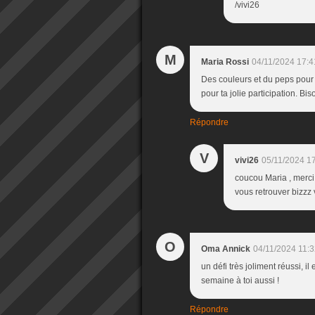
/vivi26
M
Maria Rossi
04/11/2024 17:4
Des couleurs et du peps pour
pour ta jolie participation. Bis
Répondre
V
vivi26
05/11/2024 1
coucou Maria , merci
vous retrouver bizzz 
O
Oma Annick
04/11/2024 11:
un défi très joliment réussi, 
semaine à toi aussi !
Répondre