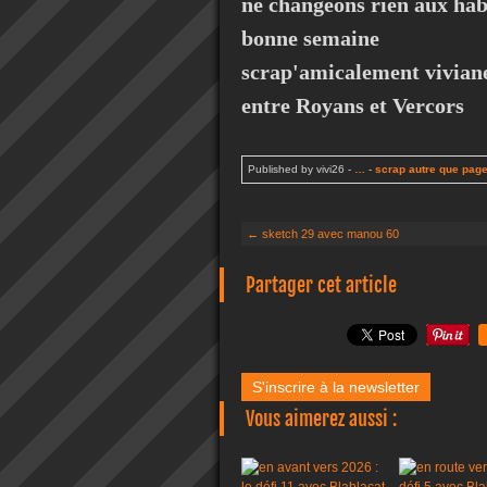
ne changeons rien aux habit
bonne semaine
scrap'amicalement vivian
entre Royans et Vercors
Published by vivi26
-
…
-
scrap autre que pag
← sketch 29 avec manou 60
Partager cet article
S'inscrire à la newsletter
Vous aimerez aussi :