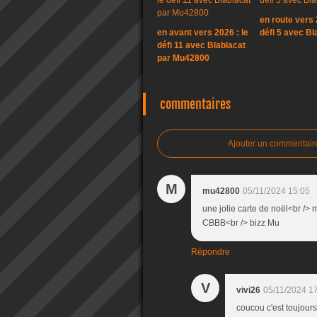
en route vers 
en avant vers 2026 : le
défi 5 avec Bl
défi 11 avec Blablacat
par Mu42800
commentaires
Ajouter un commentair
M
mu42800
05/11/2024 15:05
une jolie carte de noël<br /> 
CBBB<br /> bizz Mu
Répondre
V
vivi26
05/11/2024 1
coucou c'est toujours 