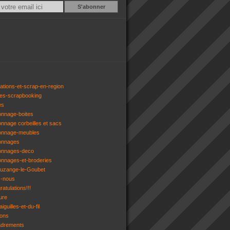
Email
ations-et-scrap-en-region
res-scrapbooking
es
onnage-boites
onnage corbeilles et sacs
tonnage-meubles
tonnages
tonnages-deco
onnages-et-broderies
tuzange-le-Goubet
z-nous
atulations!!!
ure
iguilles-et-du-fil
gons
adrements