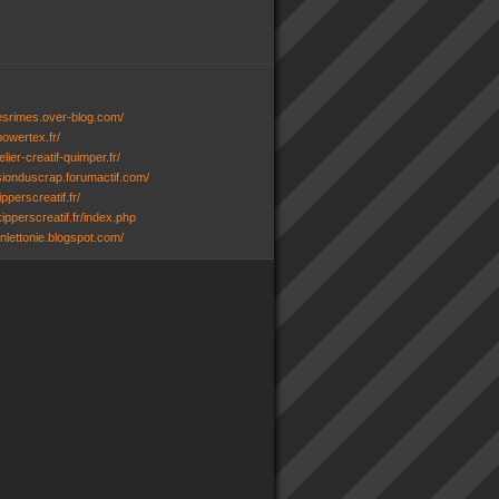
desrimes.over-blog.com/
powertex.fr/
lier-creatif-quimper.fr/
ssionduscrap.forumactif.com/
ipperscreatif.fr/
ipperscreatif.fr/index.php
senlettonie.blogspot.com/