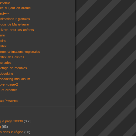
e-deco
ges-du-jour-en-drome
est----
animations-r-gionales
eudis de Marie-laure
livres-pour-les-enfants
ture
oirs
ertex
rtex-animations-regionales
ertex-des-eleves
menades
vetage-de-meubles
apbooking
pbooking-mini-album
ap-en-page-2
t-et-crochet
 au Powertex
 que page 30X30
(358)
ng
(63)
ns dans la région
(50)