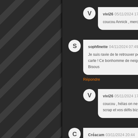
V
vivi26
05/11/2024 1
coucou Annick , merci 
S
sophfinette
04/11/2024 07:4
Je suis ravie de te retrouver p
carte ! Ce bonhomme de neige e
Bisous
Répondre
V
vivi26
05/11/2024 1
coucou , hélas on ne 
scrap et vos défis biz
C
Créacam
03/11/2024 20:44