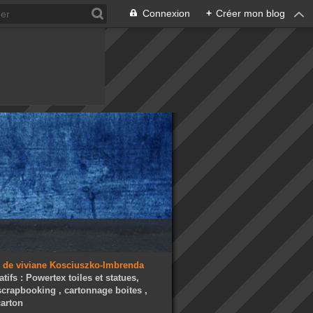
Connexion
+
Créer mon blog
atifs : Powertex toiles et statues,
 scrapbooking , cartonnage boites ,
arton