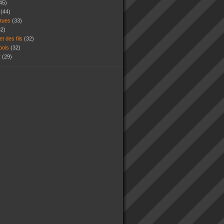
45)
s
(44)
atues
(33)
32)
et des fils
(32)
 bois
(32)
t
(29)