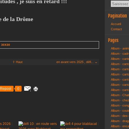
udes , je suis en retard !!!
Pagination
e de la Drôme
Accueil
Contact
Pages
e 30X30
Album - anim
Album - cad
Album - cart
⇧ Haut
en avant vers 2025 , défi... →
Album - cart
Album - cart
Album - car
Album - car
Album - car
Repost
0
Album - cart
Album - Cha
Album - che
Album - congr
Album - cout
Album - des-a
Album - dra
Album - enc