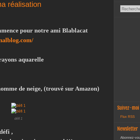
ma réalisation
ommence pour notre ami Blablacat
analblog.com/
rayons aquarelle
nhomme de neige, (trouvé sur Amazon)
Suivez-moi
Flux RSS
défi 1
Newsletter
éfi ,
Abonnez-vous