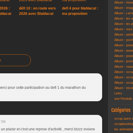
Album - hom
Album - ima
2026 :
défi 10 : en route vers
defi 4 pour blablacat :
Album - j-ai-t
ablacat
2026 avec Blablacat
ma proposition
Album - les-
Album - les j
Album - mes-
Album - pein
Album - poch
Album - pow
Album - powe
Album - pow
e
Album - pro
Album - sau
Album - scr
Album - scra
Album - scr
merci pour cette participation au defi 1 du marathon du
Album - trico
Links
une Pendule
Catégories
scrap autre
7:06
scrapbooki
un plaisir et c'est une reprise d'activité , merci bizzz viviane
les animatio