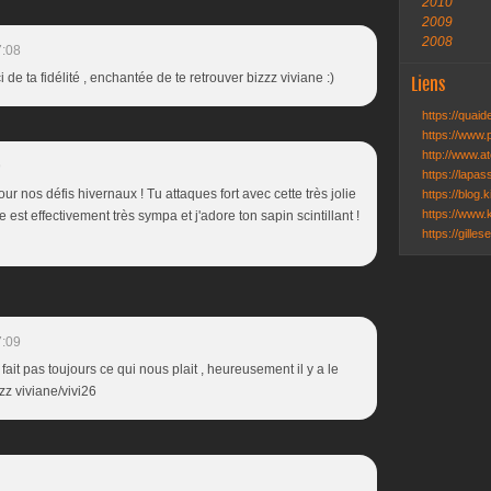
2010
2009
2008
7:08
de ta fidélité , enchantée de te retrouver bizzz viviane :)
Liens
https://quai
https://www.
http://www.ate
9
https://lapa
our nos défis hivernaux ! Tu attaques fort avec cette très jolie
https://blog.k
https://www.k
st effectivement très sympa et j'adore ton sapin scintillant !
https://gille
7:09
fait pas toujours ce qui nous plait , heureusement il y a le
zz viviane/vivi26