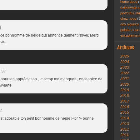
home deco
(
cartonnage
powertex st
chez nous
(
des aiguilles 
1
peinture sur
 ce bonhomme de neige qui annonce gaiment l'hiver. Merci
encadremen
ous.
Archives
2025
2024
2023
7:07
2022
2021
 pour ton appréciation , le scrap me manquait , enchantée de
2020
viviane
2019
2018
2017
2016
32
2015
2014
il est adorable ton petit bonhomme de neige !<br /> bonne
2013
2012
2011