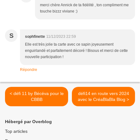
merci chère Annick de ta fidélité , ton compliment me
touche bizzz viviane :)
S
sophfinette
11/12/2023 22:59
Elle est très jolie ta carte avec ce sapin joyeusement
enguirlandé et parfaitement décoré ! Bisous et merci de cette
nouvelle participation !
Répondre
< défi 11 by Bécéva pour le
défi14 en route vers 2024
CBBB
avec le CréaBlaBla Blog >
Hébergé par Overblog
Top articles