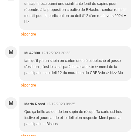
un sapin récu parmi une scintillante forêt de sapins pour
répondre à la proposition créative de BHache : contrat rempli !
merciii pour ta participation au défi #12 d'en route vers 2024 ♥
biz
Répondre
M
Mu42800
12/12/2023 20:33
tant qu'il y a un sapin en carton ondulé et epluché et gesso
c'est bon , c'est le cas !! parfaite ta carte<br /> merci de ta
participation au defi 12 du marathon du CBBB<br /> bizz Mu
Répondre
M
Maria Rossi
12/12/2023 09:25
Que ça brille autour de ton sapin de récup ! Ta carte est très
festive et gourmande et le défi bien respecté. Merci pour ta
participation. Bisous.