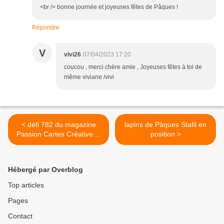
<br /> bonne journée et joyeuses fêtes de Pâques !
Répondre
V
vivi26
07/04/2023 17:20
coucou , merci chère amie , Joyeuses fêtes à toi de
même viviane /vivi
< défi 782 du magazine
lapins de Pâques Stafil en
Passion Cartes Créatives :
position >
mes propositions
Hébergé par Overblog
Top articles
Pages
Contact