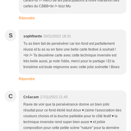
cartes<br /> merci de tes participations à notre marathon des
cartes du CBBB<br /> bizz Mu
Répondre
S
sophfinette
20/11/2022 18:31
Tu as bien fait de persévérer car ton fond est parfaitement
réussi et tu as su en faire une belle carte festive à souhait !
<br /> Ta deuxième carte avec cette technique inversée est
très belle aussi, je note l'idée, merci pour le partage ! Et la
troisième est toute mignonne avec cette jolie scénette ! Bises
Répondre
C
Créacam
17/11/2022 21:45
Ravie de voir que ta persévérance donne un bien joliii
résultat pour ce fond étoilé tout doux ♥ j'aime l'association des
couleurs choisis et la touche pailletée pour le côté festif ♥ la
technique inversée rend super bien aussi ♥ et joliiie
composition pour cette petite scène "nature" pour ta dernière