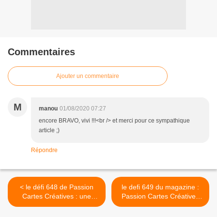
Commentaires
Ajouter un commentaire
M
manou
01/08/2020 07:27
encore BRAVO, vivi !!!<br /> et merci pour ce sympathique
article ;)
Répondre
< le défi 648 de Passion
le defi 649 du magazine :
Cartes Créatives : une
Passion Cartes Créatives
lanterne ou candélabre
,ma proposition >