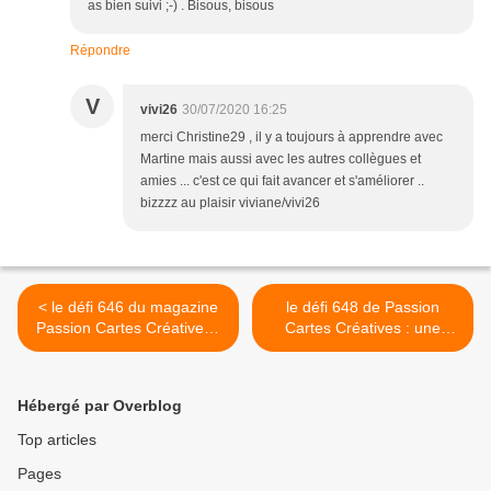
as bien suivi ;-) . Bisous, bisous
Répondre
V
vivi26
30/07/2020 16:25
merci Christine29 , il y a toujours à apprendre avec
Martine mais aussi avec les autres collègues et
amies ... c'est ce qui fait avancer et s'améliorer ..
bizzzz au plaisir viviane/vivi26
< le défi 646 du magazine
le défi 648 de Passion
Passion Cartes Créatives :
Cartes Créatives : une
ma réalisation
lanterne ou candélabre >
Hébergé par Overblog
Top articles
Pages