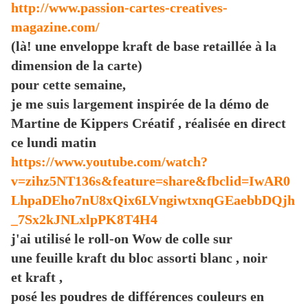
http://www.passion-cartes-creatives-
magazine.com/
(là! une enveloppe kraft de base retaillée à la
dimension de la carte)
pour cette semaine,
je me suis largement inspirée de la démo de
Martine de Kippers Créatif , réalisée en direct
ce lundi matin
https://www.youtube.com/watch?
v=zihz5NT136s&feature=share&fbclid=IwAR0
LhpaDEho7nU8xQix6LVngiwtxnqGEaebbDQjh
_7Sx2kJNLxlpPK8T4H4
j'ai utilisé le roll-on Wow de colle sur
une feuille kraft du bloc assorti blanc , noir
et kraft ,
posé les poudres de différences couleurs en