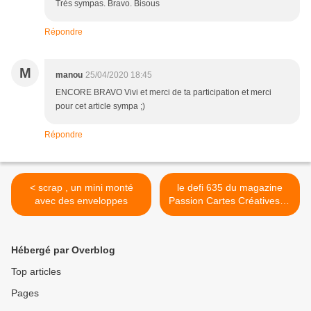
Très sympas. Bravo. Bisous
Répondre
M
manou
25/04/2020 18:45
ENCORE BRAVO Vivi et merci de ta participation et merci
pour cet article sympa ;)
Répondre
< scrap , un mini monté
le defi 635 du magazine
avec des enveloppes
Passion Cartes Créatives et
la carte du lundi de
Manou60 >
Hébergé par Overblog
Top articles
Pages