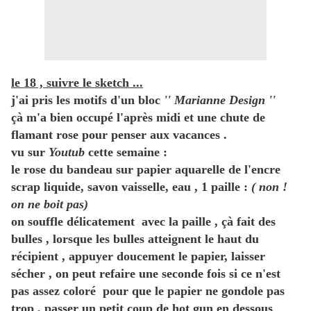
le 18 , suivre le sketch ...
j'ai pris les motifs d'un bloc
'' Marianne Design ''
çà m'a bien occupé l'après midi et une chute de
flamant rose pour penser aux vacances .
vu sur
Youtub
cette semaine :
le rose du bandeau sur papier aquarelle de l'encre
scrap liquide, savon vaisselle, eau , 1 paille :
( non !
on ne boit pas)
on souffle délicatement avec la paille , çà fait des
bulles , lorsque les bulles atteignent le haut du
récipient , appuyer doucement le papier, laisser
sécher , on peut refaire une seconde fois si ce n'est
pas assez coloré pour que le papier ne gondole pas
trop , passer un petit coup de hot gun en dessous