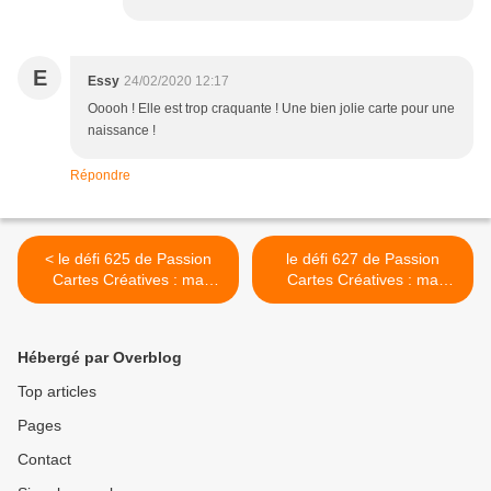
E
Essy
24/02/2020 12:17
Ooooh ! Elle est trop craquante ! Une bien jolie carte pour une
naissance !
Répondre
< le défi 625 de Passion
le défi 627 de Passion
Cartes Créatives : ma
Cartes Créatives : ma
proposition
proposition >
Hébergé par Overblog
Top articles
Pages
Contact