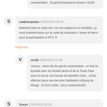
commentaire , Scrap'Amicalement viviane / vivi26
S
sableturquoise
28/02/2020 09:49
tellement jolie ta carte vivi ! un vrai napperon en dentelle, ça
rend vraiment beau sur ta carte de naissance ! bravo et merci
pour ta participation à PCC !!!
Répondre
V
vivi26
03/03/2020 23:48
coucou , merci de ton gentil commentaire , en fait j'ai
tuyauté avec du double-faces et de la Tacky Glue
sous le cercle une bande de dentelle coton , achat
effectué dans ma mercerie habituelle à Bourg de
Péage : le D'aCoudre , bizzz viviane/vivi26
S
Susan
27/02/2020 00:29