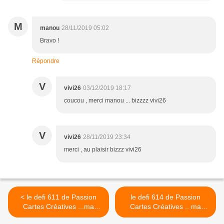
M
manou
28/11/2019 05:02
Bravo !
Répondre
V
vivi26
03/12/2019 18:17
coucou , merci manou ... bizzzz vivi26
V
vivi26
28/11/2019 23:34
merci , au plaisir bizzz vivi26
< le defi 611 de Passion
le defi 614 de Passion
Cartes Créatives ...ma
Cartes Créatives .. ma
proposition :
réalisation >