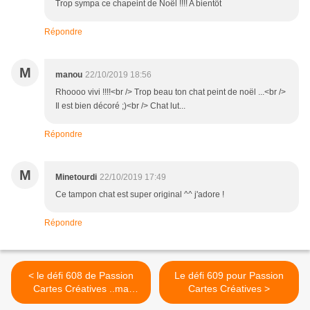
Trop sympa ce chapeint de Noël !!!! A bientôt
Répondre
M
manou
22/10/2019 18:56
Rhoooo vivi !!!!<br /> Trop beau ton chat peint de noël ...<br />
Il est bien décoré ;)<br /> Chat lut...
Répondre
M
Minetourdi
22/10/2019 17:49
Ce tampon chat est super original ^^ j'adore !
Répondre
< le défi 608 de Passion
Le défi 609 pour Passion
Cartes Créatives ..ma
Cartes Créatives >
réalistation !!