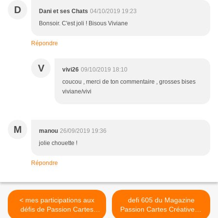
D
Dani et ses Chats
04/10/2019 19:23
Bonsoir. C'est joli ! Bisous Viviane
Répondre
V
vivi26
09/10/2019 18:10
coucou , merci de ton commentaire , grosses bises
viviane/vivi
M
manou
26/09/2019 19:36
jolie chouette !
Répondre
< mes participations aux
defi 605 du Magazine
défis de Passion Cartes
Passion Cartes Créatives :