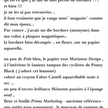
qu'est ce que j'ai fait de mes perfos de bordure ???
et bien !!!
je ne les ai pas retrouvées ..
il faut vraiment que je range mon'' magasin'' comme
dit mon époux...
Par contre , j'avais un die bordure (anonyme) dans
ma valise à plaques magnétiques..
la bordure bien découpée .. en fleurs ,sur un papier
aquarelle,
un peu de
Psitt
bleu, le papier rose
Marianne Design
,
à l'intérieur le fameux tampon des cyclistes de Penny
Black ( j'adore cet humour)
coloré au crayon Faber Castell aquarellable mais à
sec ...
un peu d'
encres brillance Mémento
passées à l'éponge
oeuf ,
fleur et feuille
Prima Marketing
- ancienne référence -
une petite gaze pansement , le morceau de tampon de