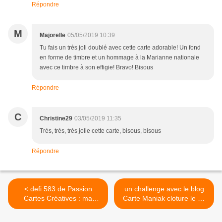
Répondre
M
Majorelle
05/05/2019 10:39
Tu fais un très joli doublé avec cette carte adorable! Un fond
en forme de timbre et un hommage à la Marianne nationale
avec ce timbre à son effigie! Bravo! Bisous
Répondre
C
Christine29
03/05/2019 11:35
Très, très, très jolie cette carte, bisous, bisous
Répondre
< defi 583 de Passion
un challenge avec le blog
Cartes Créatives : ma
Carte Maniak cloture le 31
proposition
mai , 1 challenge par
semaine >