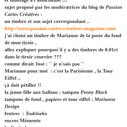
et montage à l'association !!!
sujet proposé par les modératrices du blog de
Passion
Cartes Créatives
:
un timbre et son sujet correspondant ..
http://www.passion-cartes-creatives-magazine.com/
j'ai choisi un timbre de Marianne de la poste du fond
de mon tiroir ,
allez expliquer pourquoi il y a des timbres de 0.01ct
dans le tiroir courrier ???
comme dirait José : '' je n'sais pas ''
Marianne pour moi : c'est la Parisienne , la Tour
Eiffel ..
çà doit pétiller !!
la jeune fille aux ballons : tampon
Penny Black
tampons de fond , papiers et tour eiffel :
Marianne
Design
feutres :
Tsukineko
encres Mémento