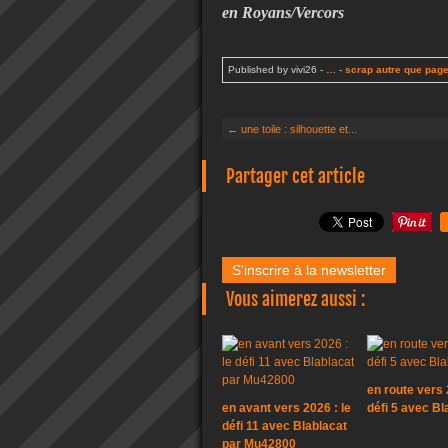
en Royans/Vercors
Published by vivi26
-
…
-
scrap autre que pag
← une toile : silhouette et...
Partager cet article
S'inscrire à la newsletter
Vous aimerez aussi :
en route vers 
en avant vers 2026 : le
défi 5 avec Bl
défi 11 avec Blablacat
par Mu42800