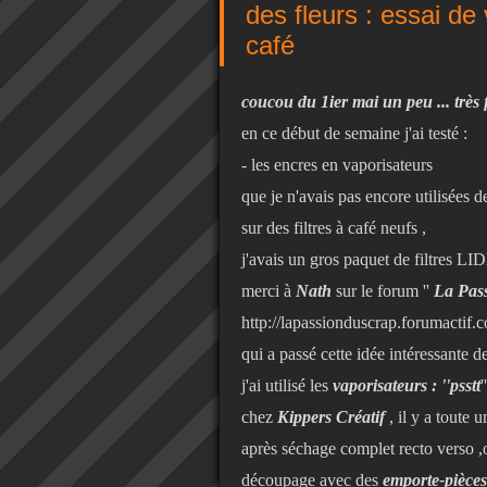
des fleurs : essai de 
café
coucou du 1ier mai un peu ... très f
en ce début de semaine j'ai testé :
- les encres en vaporisateurs
que je n'avais pas encore utilisées d
sur des filtres à café neufs ,
j'avais un gros paquet de filtres LID
merci à
Nath
sur le forum ''
La Pass
http://lapassionduscrap.forumactif.
qui a passé cette idée intéressante de
j'ai utilisé les
vaporisateurs : ''psstt
'
chez
Kippers Créatif
, il y a toute 
après séchage complet recto verso ,
découpage avec des
emporte-pièces