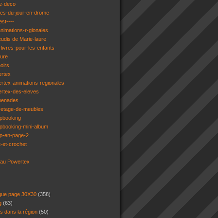
e-deco
ges-du-jour-en-drome
est----
animations-r-gionales
eudis de Marie-laure
livres-pour-les-enfants
ture
oirs
ertex
rtex-animations-regionales
ertex-des-eleves
menades
vetage-de-meubles
apbooking
pbooking-mini-album
ap-en-page-2
t-et-crochet
 au Powertex
 que page 30X30
(358)
ng
(63)
ns dans la région
(50)