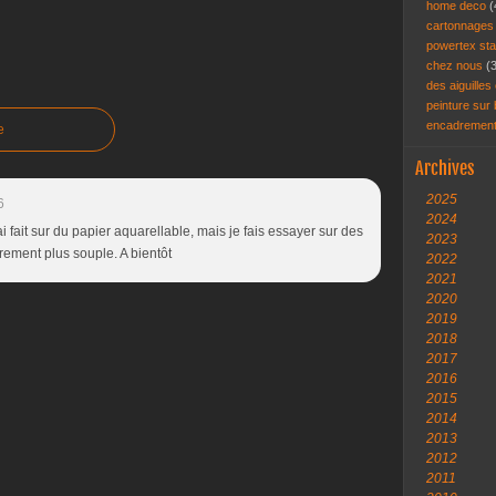
home deco
(
cartonnage
powertex st
chez nous
(
des aiguilles 
peinture sur
encadremen
e
Archives
2025
6
2024
 ai fait sur du papier aquarellable, mais je fais essayer sur des
2023
surement plus souple. A bientôt
2022
2021
2020
2019
2018
2017
2016
2015
2014
2013
2012
2011