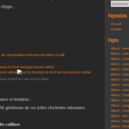
 frippe ,
Pagination
Accueil
Contact
Pages
Album - anim
Album - cad
Album - cart
Album - cart
Album - cart
Album - car
sous le fond vert pas encore utilisé
Album - car
Album - car
Album - cart
Album - Cha
hance et bonheur ,
Album - che
Album - congr
été généreuse de ces jolies clochettes odorantes,
Album - cout
Album - des-a
Album - dra
es collines
Album - enc