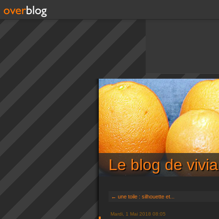
Le blog de viv
← une toile : silhouette et...
Mardi, 1 Mai 2018 08:05