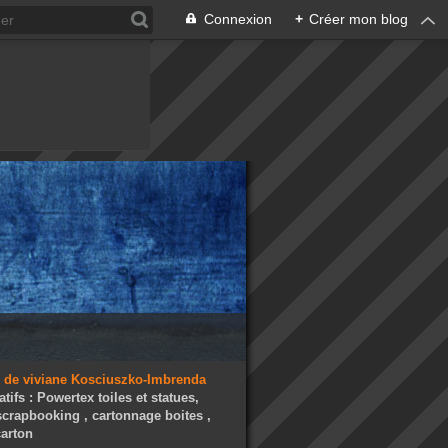
Connexion
+
Créer mon blog
atifs : Powertex toiles et statues,
 scrapbooking , cartonnage boites ,
arton