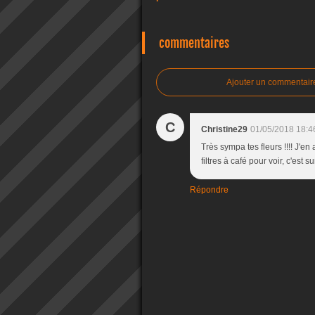
commentaires
Ajouter un commentair
C
Christine29
01/05/2018 18:4
Très sympa tes fleurs !!!! J'en
filtres à café pour voir, c'est 
Répondre