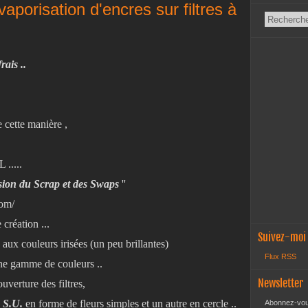
vaporisation d'encres sur filtres à
rais ..
e cette manière ,
L .....
ion du Scrap et des Swaps
''
com/
 création ...
Suivez-moi
' aux couleurs irisées (un peu brillantes)
Flux RSS
une gamme de couleurs ..
Newsletter
ouverture des filtres,
 S.U.
en forme de fleurs simples et un autre en cercle ..
Abonnez-vous