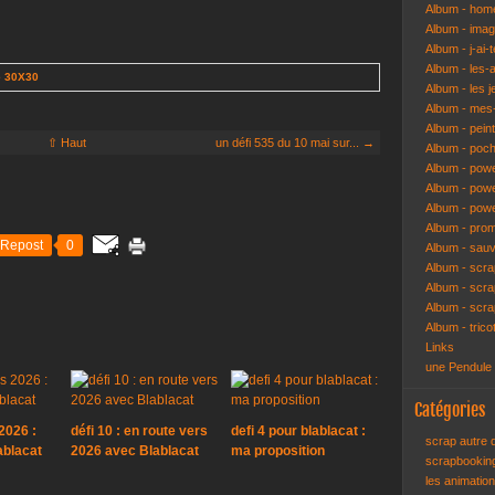
Album - hom
Album - ima
Album - j-ai-t
Album - les-
e 30X30
Album - les j
Album - mes-
Album - pein
⇧ Haut
un défi 535 du 10 mai sur... →
Album - poch
Album - pow
Album - powe
Album - pow
Album - pro
Repost
0
Album - sau
Album - scr
Album - scra
Album - scr
Album - trico
Links
une Pendule
Catégories
2026 :
défi 10 : en route vers
defi 4 pour blablacat :
scrap autre
ablacat
2026 avec Blablacat
ma proposition
scrapbooki
les animatio