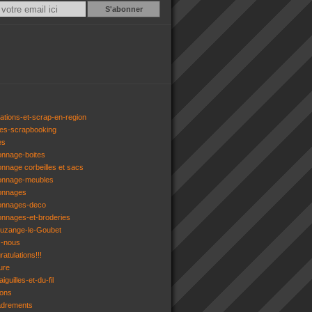
Email
ations-et-scrap-en-region
res-scrapbooking
es
onnage-boites
onnage corbeilles et sacs
tonnage-meubles
tonnages
tonnages-deco
onnages-et-broderies
tuzange-le-Goubet
z-nous
atulations!!!
ure
iguilles-et-du-fil
gons
adrements