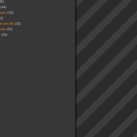
45)
s
(44)
atues
(33)
32)
et des fils
(32)
 bois
(32)
t
(29)