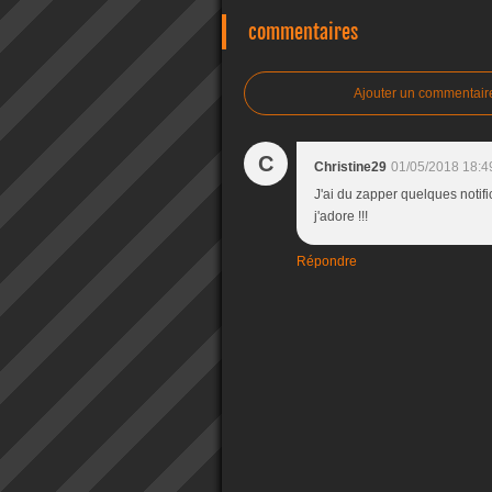
commentaires
Ajouter un commentair
C
Christine29
01/05/2018 18:4
J'ai du zapper quelques notif
j'adore !!!
Répondre