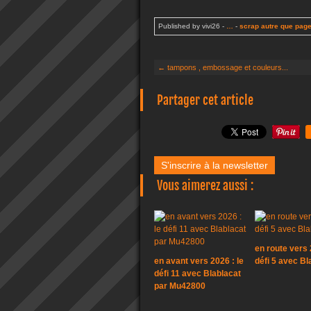
Published by vivi26
-
…
-
scrap autre que pag
← tampons , embossage et couleurs...
Partager cet article
S'inscrire à la newsletter
Vous aimerez aussi :
en route vers 
en avant vers 2026 : le
défi 5 avec Bl
défi 11 avec Blablacat
par Mu42800