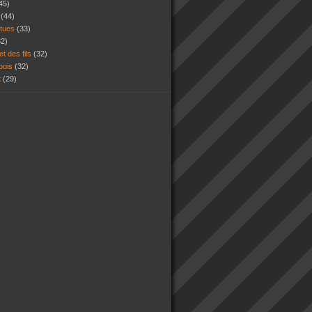
45)
s
(44)
atues
(33)
32)
et des fils
(32)
 bois
(32)
t
(29)