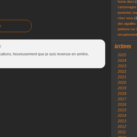
home deco
(
cartonnage
powertex st
chez nous
(
des aiguilles 
e
peinture sur
encadremen
Archives
9
ications, heureusement que je suis revenue en arrière,
2025
2024
2023
2022
2021
2020
2019
2018
2017
2016
2015
2014
2013
2012
2011