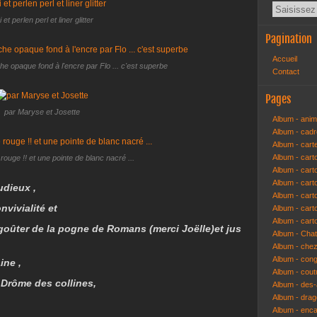
i et perlen perl et liner glitter
Pagination
Accueil
e opaque fond à l'encre par Flo ... c'est superbe
Contact
Pages
par Maryse et Josette
Album - anim
Album - cad
Album - cart
Album - cart
 rouge !! et une pointe de blanc nacré ...
Album - cart
Album - car
udieux ,
Album - car
vivialité et
Album - car
Album - cart
ûter de la pogne de Romans (merci Joëlle)et jus
Album - Cha
Album - che
Album - congr
ine ,
Album - cout
 Drôme des collines,
Album - des-a
Album - dra
Album - enc