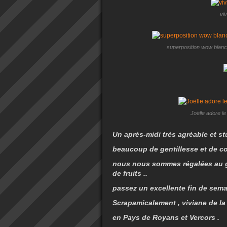
viv
superposition wow blanch
Joëlle adore le
Un après-midi très agréable et st
beaucoup de gentillesse et de con
nous nous sommes régalées au go
de fruits ..
passez un excellente fin de sema
Scrapamicalement , viviane de la
en Pays de Royans et Vercors .