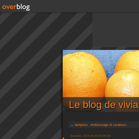
Le blog de viv
← tampons , embossage et couleurs...
Samedi, 14 Avril 2018 08:04