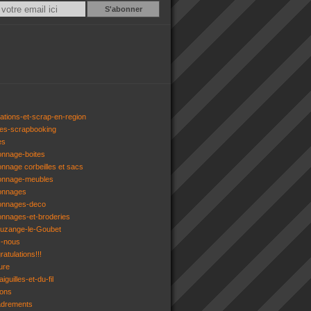
Email
ations-et-scrap-en-region
res-scrapbooking
es
onnage-boites
onnage corbeilles et sacs
tonnage-meubles
tonnages
tonnages-deco
onnages-et-broderies
tuzange-le-Goubet
z-nous
atulations!!!
ure
iguilles-et-du-fil
gons
adrements