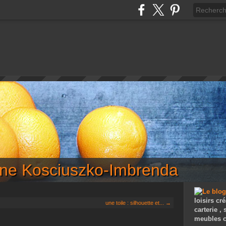
iane Kosciuszko-Imbrenda
loisirs cré
une toile : silhouette et... →
carterie ,
meubles c