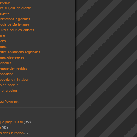
e-deco
ges-du-jour-en-drome
est----
animations-r-gionales
eudis de Marie-laure
livres-pour-les-enfants
ture
oirs
ertex
rtex-animations-regionales
ertex-des-eleves
menades
vetage-de-meubles
apbooking
pbooking-mini-album
ap-en-page-2
t-et-crochet
 au Powertex
 que page 30X30
(358)
ng
(63)
ns dans la région
(50)