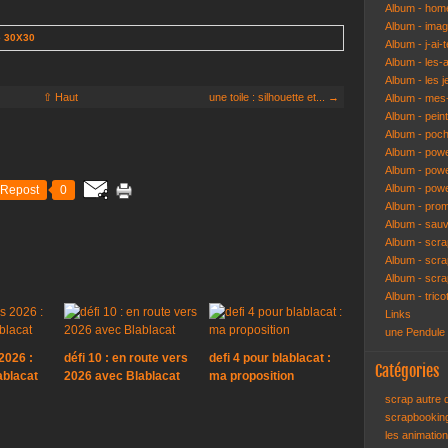
Album - hom
Album - ima
e 30X30
Album - j-ai-t
Album - les-
Album - les j
⇧ Haut
une toile : silhouette et... →
Album - mes-
Album - pein
Album - poch
Album - pow
Album - powe
Album - pow
Repost
0
Album - pro
Album - sau
Album - scr
Album - scra
Album - scr
Album - trico
Links
une Pendule
2026 :
défi 10 : en route vers
defi 4 pour blablacat :
Catégories
ablacat
2026 avec Blablacat
ma proposition
scrap autre
scrapbooki
les animatio