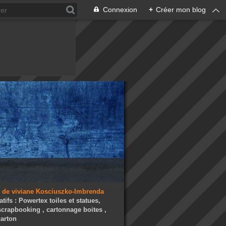
Connexion
+
Créer mon blog
atifs : Powertex toiles et statues,
 scrapbooking , cartonnage boites ,
arton