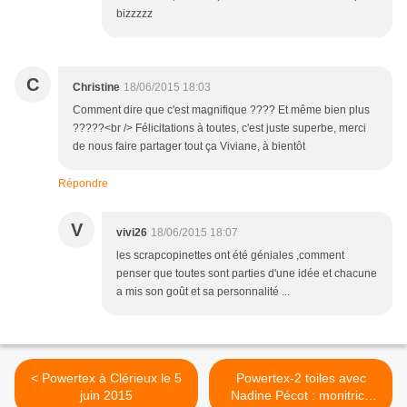
bizzzzz
C
Christine
18/06/2015 18:03
Comment dire que c'est magnifique ???? Et même bien plus
?????<br /> Félicitations à toutes, c'est juste superbe, merci
de nous faire partager tout ça Viviane, à bientôt
Répondre
V
vivi26
18/06/2015 18:07
les scrapcopinettes ont été géniales ,comment
penser que toutes sont parties d'une idée et chacune
a mis son goût et sa personnalité ...
< Powertex à Clérieux le 5
Powertex-2 toiles avec
juin 2015
Nadine Pécot : monitrice