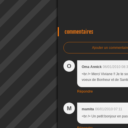
commentaires
Ajouter un commentair
O
Oma Annick
06/01/2010 08:
<br /> Merci Viviane !! Je te 
voeux de Bonheur et de Santé à
Répondre
M
mamita
06/01/2010 07:11
<br /> Un petit bonjour en pas