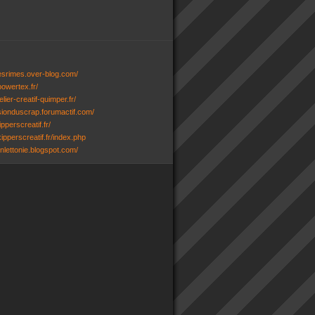
desrimes.over-blog.com/
powertex.fr/
lier-creatif-quimper.fr/
ssionduscrap.forumactif.com/
ipperscreatif.fr/
ipperscreatif.fr/index.php
senlettonie.blogspot.com/