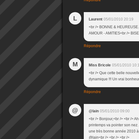
Répondre
L
Laurent
05/01/2010 20:19
<br /> BONNE & HEUREUSE 
AMOUR - AMITIES<br /> BISES
Répondre
M
Miss Bricole
05/01/2010 10:
<br /> Que cette belle nouvel
dynamique !!! Un vrai bonheur..
Répondre
@
@lain
05/01/2010 09:00
<br /> Bonjour,<br /> <br /> Ah
printemps va pointer son nez. I
une très bonne année 2010 à to
@lain<br /> <br /> <br />