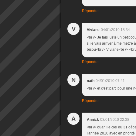
Répondre
V
Viviane
04/01/2010 18:34
<br /> Je fais juste un petit 
si je vais arriver à me mettre
bisou<br /> Viviane<br /> <br 
Répondre
N
nath
04/01/2010 07:41
<br /> et c'est parti pour une 
Répondre
A
Annick
03/01/2010 22:38
<br /> ouah! le ciel du 31 déc
l'année 2010 avec en priorité 