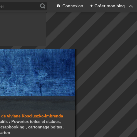
Connexion
+
Créer mon blog
atifs : Powertex toiles et statues,
 scrapbooking , cartonnage boites ,
arton