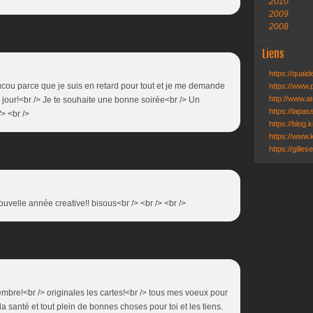
2010
2009
2008
Liens
https://quai
coucou parce que je suis en retard pour tout et je me demande
https://www.
http://www.ate
 à jour!<br /> Je te souhaite une bonne soirée<br /> Un
https://lapa
/> <br />
https://blog.k
https://www.k
https://gille
nouvelle année creative!! bisous<br /> <br /> <br />
embre!<br /> originales les cartes!<br /> tous mes voeux pour
la santé et tout plein de bonnes choses pour toi et les tiens.