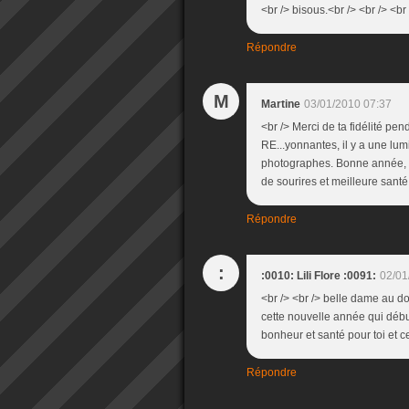
<br /> bisous.<br /> <br /> <br 
Répondre
M
Martine
03/01/2010 07:37
<br /> Merci de ta fidélité p
RE...yonnantes, il y a une lumi
photographes. Bonne année, do
de sourires et meilleure santé
Répondre
:
:0010: Lili Flore :0091:
02/01
<br /> <br /> belle dame au do
cette nouvelle année qui débu
bonheur et santé pour toi et ce
Répondre