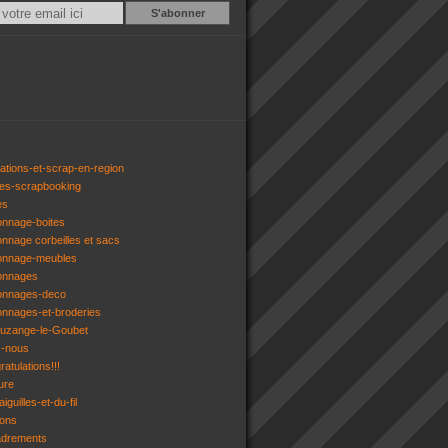
Email
ations-et-scrap-en-region
res-scrapbooking
es
onnage-boites
onnage corbeilles et sacs
tonnage-meubles
tonnages
tonnages-deco
onnages-et-broderies
tuzange-le-Goubet
z-nous
atulations!!!
ure
iguilles-et-du-fil
gons
adrements