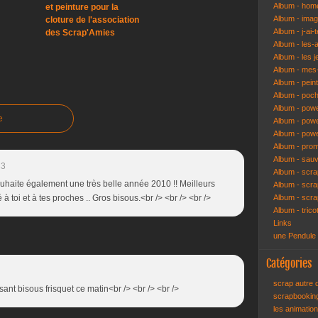
Album - hom
et peinture pour la
Album - ima
cloture de l'association
Album - j-ai-t
des Scrap'Amies
Album - les-
Album - les j
Album - mes-
Album - pein
Album - poch
Album - pow
e
Album - powe
Album - pow
Album - pro
Album - sau
33
Album - scr
souhaite également une très belle année 2010 !! Meilleurs
Album - scra
 toi et à tes proches .. Gros bisous.<br /> <br /> <br />
Album - scr
Album - trico
Links
une Pendule
Catégories
scrap autre
sant bisous frisquet ce matin<br /> <br /> <br />
scrapbooki
les animatio