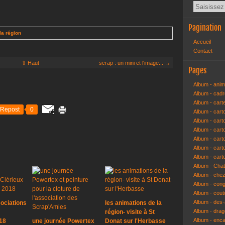
Pagination
la région
Accueil
Contact
⇧ Haut
scrap : un mini et l'image... →
Pages
Album - anim
Album - cad
Album - cart
Repost
0
Album - cart
Album - cart
Album - car
Album - car
Album - car
Album - cart
Album - Cha
Album - che
Album - congr
Album - cout
Album - des-a
ociations
les animations de la
Album - dra
région- visite à St
Album - enc
18
une journée Powertex
Donat sur l'Herbasse