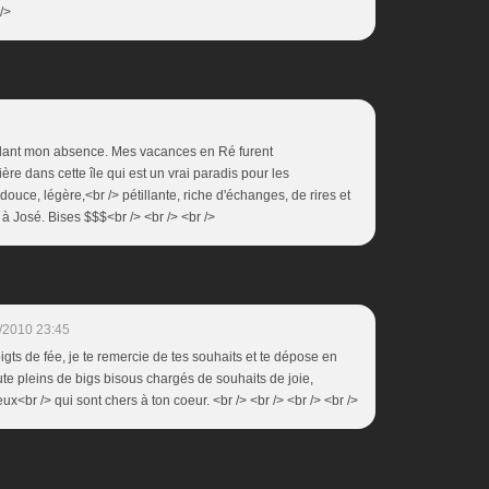
/>
endant mon absence. Mes vacances en Ré furent
ère dans cette île qui est un vrai paradis pour les
uce, légère,<br /> pétillante, riche d'échanges, de rires et
 à José. Bises $$$<br /> <br /> <br />
/2010 23:45
igts de fée, je te remercie de tes souhaits et te dépose en
te pleins de bigs bisous chargés de souhaits de joie,
ux<br /> qui sont chers à ton coeur. <br /> <br /> <br /> <br />