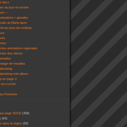
e-deco
ges-du-jour-en-drome
est----
animations-r-gionales
eudis de Marie-laure
livres-pour-les-enfants
ture
oirs
ertex
rtex-animations-regionales
ertex-des-eleves
menades
vetage-de-meubles
apbooking
pbooking-mini-album
ap-en-page-2
t-et-crochet
 au Powertex
 que page 30X30
(358)
ng
(63)
ns dans la région
(50)