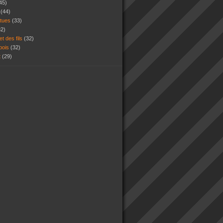
45)
s
(44)
atues
(33)
32)
et des fils
(32)
 bois
(32)
t
(29)