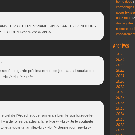
home deco
(
cartonnage
powertex st
chez nous
(
des aiguilles 
ANNEE MA CHERE VIVIANE...<br /> SANTE - BONHEUR -
peinture sur
, LAURENT<br /> <br /> <br />
encadremen
Archives
2025
2024
14
2023
2022
le année te garde précieusement toujours aussi souriante et
2021
.<br /> <br /> <br />
2020
2019
2018
2017
2016
2015
2014
 le ciel de l'Ardèche, que j'aimerais bien le voir lorsque le
2013
l y a de jolies balades à faire !<br /> <br /> Je te souhaite
2012
i et à toute ta famille.<br /> <br /> Bonne journée<br />
2011