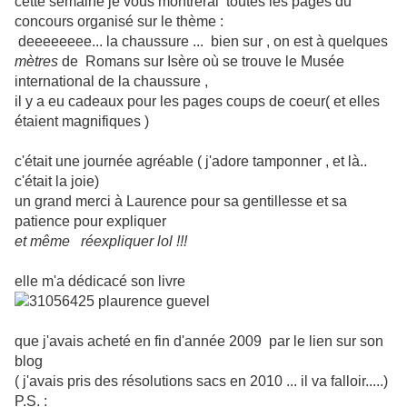
cette semaine je vous montrerai toutes les pages du
concours organisé sur le thème :
deeeeeeee... la chaussure ... bien sur , on est à quelques
mètres
de Romans sur Isère où se trouve le Musée
international de la chaussure ,
il y a eu cadeaux pour les pages coups de coeur( et elles
étaient magnifiques )
c'était une journée agréable ( j'adore tamponner , et là..
c'était la joie)
un grand merci à Laurence pour sa gentillesse et sa
patience pour expliquer
et même réexpliquer lol !!!
elle m'a dédicacé son livre
que j'avais acheté en fin d'année 2009 par le lien sur son
blog
( j'avais pris des résolutions sacs en 2010 ... il va falloir.....)
P.S. :