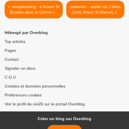
< scrapbooking : à Mours St
powertex - atelier de Cédric
Eusèbe dans la Drôme les
(chez Arteïs St Marcel) 2e
20 et 21 mars 2010
et 3e partie >
Hébergé par Overblog
Top articles
Pages
Contact
Signaler un abus
C.G.U.
Cookies et données personnelles
Préférences cookies
Voir le profil de vivi26 sur le portail Overblog
Créer un blog sur Overblog