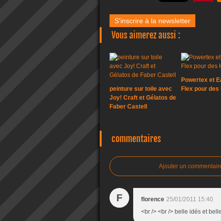
S'inscrire à la newsletter
Vous aimerez aussi :
Powertex et 
peinture sur toile avec
Flex pour des
Joy! Craft et Gélatos de
Faber Castell
commentaires
Ajouter un commentair
F
florence
25/01/2011 15:40
<br /> <br /> belle idés et bell