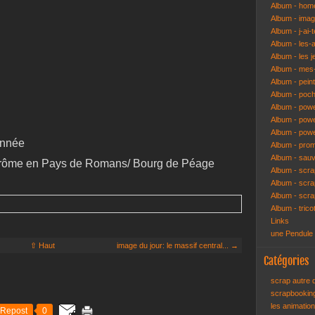
Album - hom
Album - ima
Album - j-ai-t
Album - les-
Album - les j
Album - mes-
Album - pein
Album - poch
Album - pow
Album - powe
Album - pow
année
Album - pro
Album - sau
Drôme en Pays de Romans/ Bourg de Péage
Album - scr
Album - scra
Album - scr
Album - trico
Links
une Pendule
⇧ Haut
image du jour: le massif central... →
Catégories
scrap autre
scrapbooki
les animatio
Repost
0