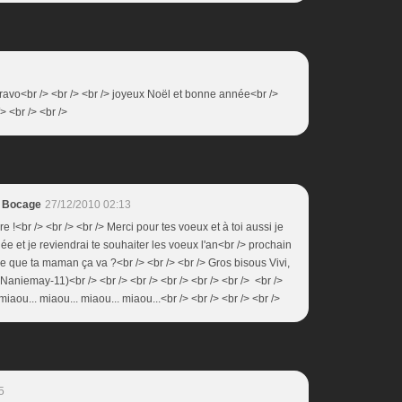
bravo<br /> <br /> <br /> joyeux Noël et bonne année<br />
> <br /> <br />
u Bocage
27/12/2010 02:13
e !<br /> <br /> <br /> Merci pour tes voeux et à toi aussi je
née et je reviendrai te souhaiter les voeux l'an<br /> prochain
ère que ta maman ça va ?<br /> <br /> <br /> Gros bisous Vivi,
> (Naniemay-11)<br /> <br /> <br /> <br /> <br /> <br /> <br />
miaou... miaou... miaou... miaou...<br /> <br /> <br /> <br />
5