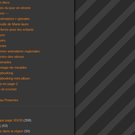
e-deco
ges-du-jour-en-drome
est----
animations-r-gionales
eudis de Marie-laure
livres-pour-les-enfants
ture
oirs
ertex
rtex-animations-regionales
ertex-des-eleves
menades
vetage-de-meubles
apbooking
pbooking-mini-album
ap-en-page-2
t-et-crochet
 au Powertex
 que page 30X30
(358)
ng
(63)
ns dans la région
(50)