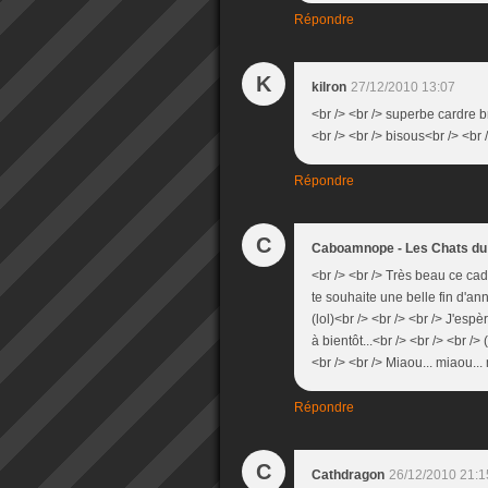
Répondre
K
kilron
27/12/2010 13:07
<br /> <br /> superbe cardre 
<br /> <br /> bisous<br /> <br /
Répondre
C
Caboamnope - Les Chats d
<br /> <br /> Très beau ce cadr
te souhaite une belle fin d'an
(lol)<br /> <br /> <br /> J'esp
à bientôt...<br /> <br /> <br /
<br /> <br /> Miaou... miaou... 
Répondre
C
Cathdragon
26/12/2010 21:1