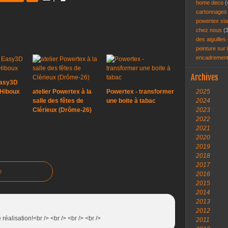
home deco
(
cartonnage
powertex st
chez nous
(
des aiguilles 
peinture sur
encadremen
Archives
Easy3D
 Hiboux
atelier Powertex à la
Powertex - transformer
2025
salle des fêtes de
une boite à tabac
2024
Clérieux (Drôme-26)
2023
2022
2021
2020
2019
2018
2017
e
2016
2015
2014
2013
2012
e réalisation!<br /> <br /> <br /> <br />
2011