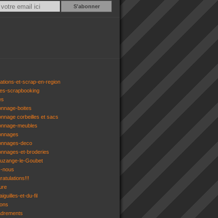
Email
ations-et-scrap-en-region
res-scrapbooking
es
onnage-boites
onnage corbeilles et sacs
tonnage-meubles
tonnages
tonnages-deco
onnages-et-broderies
tuzange-le-Goubet
z-nous
atulations!!!
ure
iguilles-et-du-fil
gons
adrements