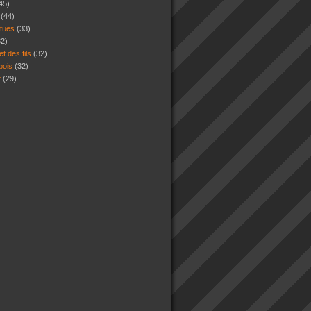
45)
s
(44)
atues
(33)
32)
et des fils
(32)
 bois
(32)
t
(29)