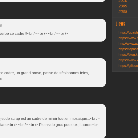
2010
2009
2008
Liens
38
https://quai
perbe ce cadre !!<br /> <br /> <br /> <br />
https://www.
http://www.ate
https://lapa
https://blog.k
https://www.k
https://gille
e ce cadre, un grand bravo, passe de très bonnes fetes,
/>
jet de scrap est un cadre de miroir tout en mosaïque...<br />
iane<br /> <br /> <br /> Pleins de gros poutoux, Laurent<br