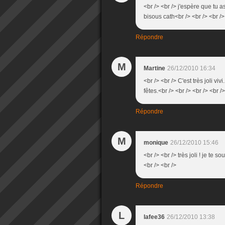
<br /> <br /> j'espère que tu a
bisous cath<br /> <br /> <br />
Répondre
M
Martine
26/12/2010 16:34
<br /> <br /> C'est très joli vivi
fêtes.<br /> <br /> <br /> <br />
Répondre
M
monique
26/12/2010 15:46
<br /> <br /> très joli ! je te
<br /> <br />
Répondre
L
lafee36
26/12/2010 13:38