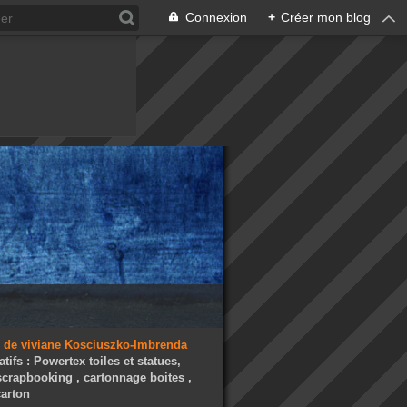
Connexion
+
Créer mon blog
atifs : Powertex toiles et statues,
 scrapbooking , cartonnage boites ,
arton