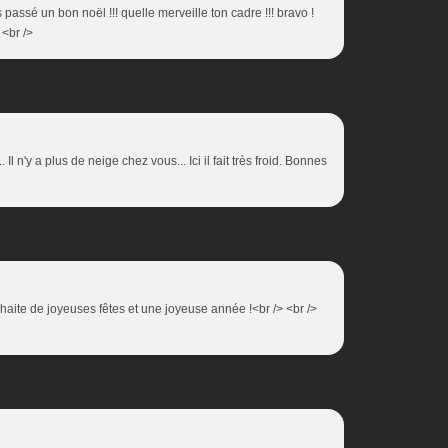
s passé un bon noël !!! quelle merveille ton cadre !!! bravo !
 <br />
... Il n'y a plus de neige chez vous... Ici il fait très froid. Bonnes
 souhaite de joyeuses fêtes et une joyeuse année !<br /> <br />