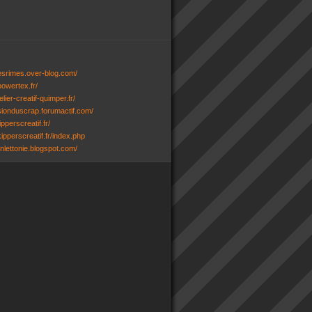
desrimes.over-blog.com/
powertex.fr/
lier-creatif-quimper.fr/
ssionduscrap.forumactif.com/
ipperscreatif.fr/
ipperscreatif.fr/index.php
senlettonie.blogspot.com/