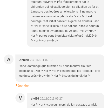
toujours suivi<br /> très régulièrement par le
chirurgien qui lui explique bien sa situation au fur et
à mesure des légères améliorations , il ne marche
pas encore sans aide ,<br /> <br /> <br /> il est
courageux et fort et parvient à gérer sa douleur . <br
/> <br /> <br /> il lui faut être patient , difficile pour un
jeune homme dynamique de 26 ans .<br /> <br />
<br /> portez vous bien bizz viviane/josé - vivi26<br
/> <br /> <br /> <br />
A
Annick
29/11/2011 02:10
<br /> dommage que tu n'aies pu nous montrer d'autres
exposants....<br /> <br /> <br /> j'espère que tes "produits" onrt
eu du succès.<br /> <br /> <br /> bisous du lundi.<br />
Répondre
V
vivi26
29/11/2011 09:27
<br /> <br /> coucou , merci de ton passage annick ,