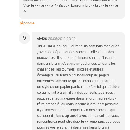
Vivi<br /> <br /> <br /> Bisoux, Laurent<br /> <br /> <br /> <br
/>
Répondre
V
vivi26
29/06/2011 23:19
<br /> <br /> coucou Laurent , ils sont tous magiques
, avant de dépenser des sommes folles dans des
magazines , il serait<br /> intéressant de t'inscrire
dans un forum , c'est gratuit , et lances toi dans les
challenges ,les tournois , dictées et autres
échanges .. tu feras ainsi beaucoup de pages
différentes sans<br /> qu'on t'impose une marque ,
un style ou un papier particulier , c'est toi qui décides
ce qui te fait plaisir , il y a des conseils ,des trucs ,
astuces , il faut naviguer dans le forum après<br />
t'être présenté ,ou vous inscrire à 2 tout est possible ,
il y a lovescrap dans lequel il y a des hommes qui
scrappent , funscrap aussi avec du masculin et vous
rencontrerez peut-être des<br /> régionaux que vous
pourrez voir en vrai !!!( dans mes liens forum )