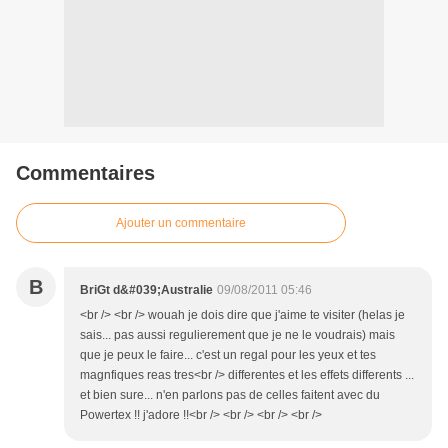
Commentaires
Ajouter un commentaire
B
BriGt d&#039;Australie
09/08/2011 05:46
<br /> <br /> wouah je dois dire que j'aime te visiter (helas je
sais... pas aussi regulierement que je ne le voudrais) mais
que je peux le faire... c'est un regal pour les yeux et tes
magnfiques reas tres<br /> differentes et les effets differents ...
et bien sure... n'en parlons pas de celles faitent avec du
Powertex !! j'adore !!<br /> <br /> <br /> <br />