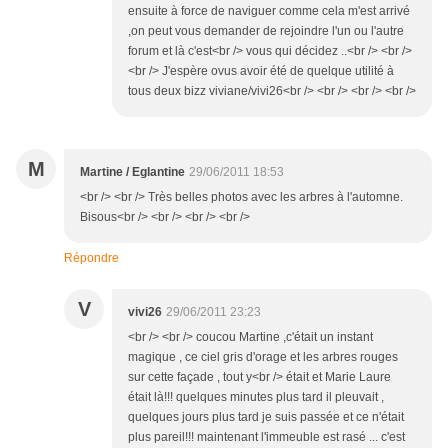
ensuite à force de naviguer comme cela m'est arrivé
,on peut vous demander de rejoindre l'un ou l'autre
forum et là c'est<br /> vous qui décidez ..<br /> <br />
<br /> J'espère ovus avoir été de quelque utilité à
tous deux bizz viviane/vivi26<br /> <br /> <br /> <br />
M
Martine / Eglantine
29/06/2011 18:53
<br /> <br /> Très belles photos avec les arbres à l'automne.
Bisous<br /> <br /> <br /> <br />
Répondre
V
vivi26
29/06/2011 23:23
<br /> <br /> coucou Martine ,c'était un instant
magique , ce ciel gris d'orage et les arbres rouges
sur cette façade , tout y<br /> était et Marie Laure
était là!!! quelques minutes plus tard il pleuvait ,
quelques jours plus tard je suis passée et ce n'était
plus pareil!!! maintenant l'immeuble est rasé ... c'est