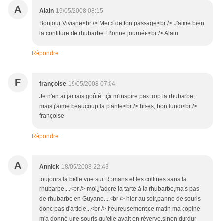
A
Alain
19/05/2008 08:15
Bonjour Viviane<br /> Merci de ton passage<br /> J'aime bien
la confiture de rhubarbe ! Bonne journée<br /> Alain
Répondre
F
françoise
19/05/2008 07:04
Je n'en ai jamais goûté...çà m'inspire pas trop la rhubarbe,
mais j'aime beaucoup la plante<br /> bises, bon lundi<br />
françoise
Répondre
A
Annick
18/05/2008 22:43
toujours la belle vue sur Romans et les collines sans la
rhubarbe....<br /> moi,j'adore la tarte à la rhubarbe,mais pas
de rhubarbe en Guyane....<br /> hier au soir,panne de souris
donc pas d'article...<br /> heureusement,ce matin ma copine
m'a donné une souris qu'elle avait en réverve,sinon durdur