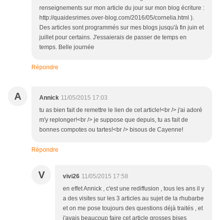
renseignements sur mon article du jour sur mon blog écriture :
http://quaidesrimes.over-blog.com/2016/05/cornelia.html ).
Des articles sont programmés sur mes blogs jusqu'à fin juin et
juillet pour certains. J'essaierais de passer de temps en
temps. Belle journée
Répondre
A
Annick
11/05/2015 17:03
tu as bien fait de remettre le lien de cet article!<br /> j'ai adoré
m'y replonger!<br /> je suppose que depuis, tu as fait de
bonnes compotes ou tartes!<br /> bisous de Cayenne!
Répondre
V
vivi26
11/05/2015 17:58
en effet Annick , c'est une rediffusion , tous les ans il y
a des visites sur les 3 articles au sujet de la rhubarbe
et on me pose toujours des questions déjà traités , et
j'avais beaucoup faire cet article grosses bises