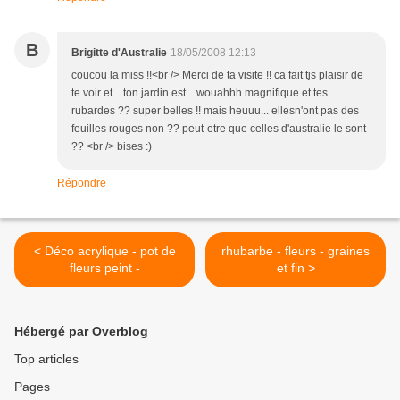
B
Brigitte d'Australie
18/05/2008 12:13
coucou la miss !!<br /> Merci de ta visite !! ca fait tjs plaisir de
te voir et ...ton jardin est... wouahhh magnifique et tes
rubardes ?? super belles !! mais heuuu... ellesn'ont pas des
feuilles rouges non ?? peut-etre que celles d'australie le sont
?? <br /> bises :)
Répondre
< Déco acrylique - pot de
rhubarbe - fleurs - graines
fleurs peint -
et fin >
Hébergé par Overblog
Top articles
Pages