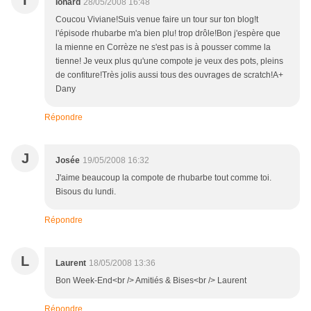
I
Ionard
28/05/2008 16:48
Coucou Viviane!Suis venue faire un tour sur ton blog!t
l'épisode rhubarbe m'a bien plu! trop drôle!Bon j'espère que
la mienne en Corrèze ne s'est pas is à pousser comme la
tienne! Je veux plus qu'une compote je veux des pots, pleins
de confiture!Très jolis aussi tous des ouvrages de scratch!A+
Dany
Répondre
J
Josée
19/05/2008 16:32
J'aime beaucoup la compote de rhubarbe tout comme toi.
Bisous du lundi.
Répondre
L
Laurent
18/05/2008 13:36
Bon Week-End<br /> Amitiés & Bises<br /> Laurent
Répondre