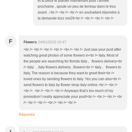
et tu peux le planter maintenant pour l'année
prochaine , ajoute un peu de terreau dans le trou
avant ..<br /> <br /> <br /> en souhaitant répondre à
ta demande bizz vivi26<br /> <br /> <br /> <br />
F
Flowers
24/01/2010 10:47
<br /> <br /> <br /> <br /> <br /> <br /> Just saw your post after
watching great photos of some flowers in<br /> italy. Most of
the people are searching for florists italy , flowers delivery<br
/> italy , italy flowers delivery , flowers<br /> italy , flowers to
italy, The reason is because they want to greet their<br />
loved ones by sending flowers to italy. Yes you can also<br />
send flowers to italy by flower shop italy online.<br /> <br />
<br /> <br /> <br /> <br /> Anyways that’s too much of my
promotion! I really appreciate your post!<br /> <br /> <br /> <br
/> <br /> <br /> <br /> <br /> <br />
Répondre