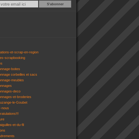
Email
ations-et-scrap-en-region
res-scrapbooking
es
onnage-boites
onnage corbeilles et sacs
tonnage-meubles
tonnages
tonnages-deco
onnages-et-broderies
tuzange-le-Goubet
z-nous
atulations!!!
ure
iguilles-et-du-fil
gons
adrements