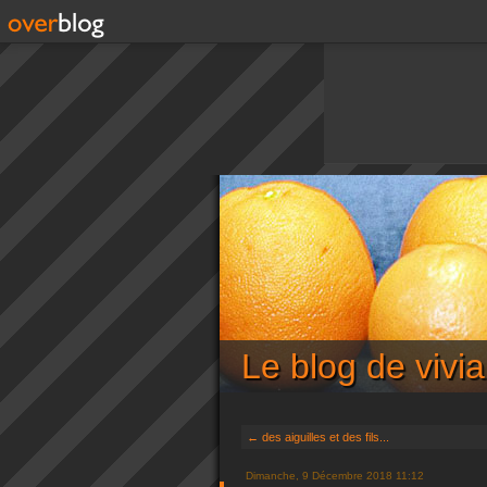
Le blog de viv
← des aiguilles et des fils...
Dimanche, 9 Décembre 2018 11:12