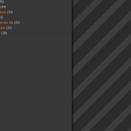
45)
s
(44)
atues
(33)
32)
et des fils
(32)
 bois
(32)
t
(29)