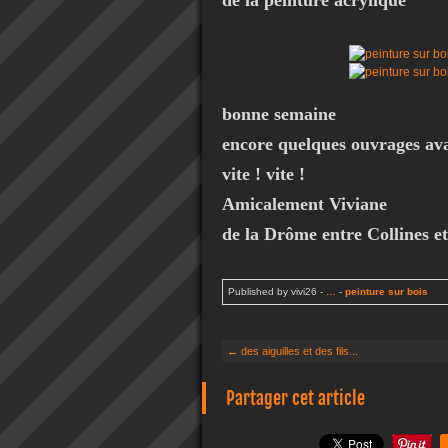
de la peinture acrylique
bonne semaine
encore quelques ouvrages ava
vite ! vite !
Amicalement Viviane
de la Drôme entre Collines e
Published by vivi26
-
…
-
peinture sur bois
← des aiguilles et des fils...
Partager cet article