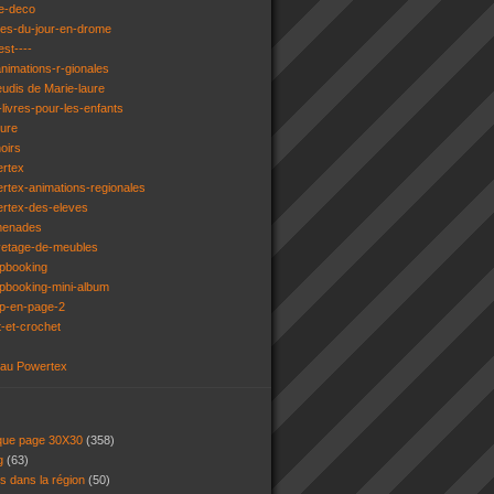
e-deco
ges-du-jour-en-drome
est----
animations-r-gionales
eudis de Marie-laure
livres-pour-les-enfants
ture
oirs
ertex
rtex-animations-regionales
ertex-des-eleves
menades
vetage-de-meubles
apbooking
pbooking-mini-album
ap-en-page-2
t-et-crochet
 au Powertex
 que page 30X30
(358)
ng
(63)
ns dans la région
(50)