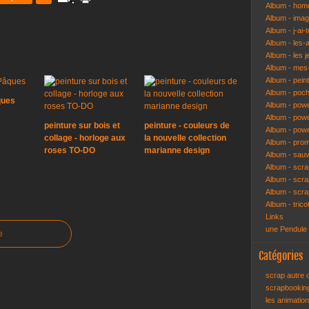
Album - hom
Album - ima
Album - j-ai-t
Album - les-
Album - les j
Album - mes-
Album - pein
Album - poch
ques
Album - pow
Album - powe
peinture sur bois et
peinture - couleurs de
Album - pow
collage - horloge aux
la nouvelle collection
Album - pro
roses TO-DO
marianne design
Album - sau
Album - scr
Album - scra
Album - scr
Album - trico
Links
une Pendule
e
Catégories
scrap autre
scrapbooki
les animatio