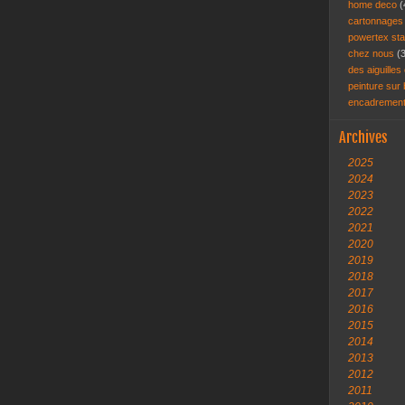
home deco
(
cartonnage
powertex st
chez nous
(
des aiguilles 
peinture sur
encadremen
Archives
2025
2024
2023
2022
2021
2020
2019
2018
2017
2016
2015
2014
2013
2012
2011