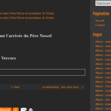
Pagination
Accueil
Contact
Pages
nt l'arrivée du Père Nowel
Album - anim
Album - cad
Album - cart
Album - cart
t Vercors
Album - cart
Album - car
Album - car
Album - car
Album - cart
Album - Cha
Album - che
⇧ Haut
scrapbooking , une carte pour... →
Album - congr
Album - cout
Album - des-a
Album - dra
Album - enc
Repost
0