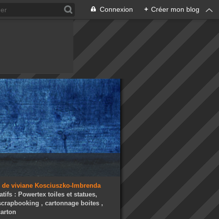
Connexion
+
Créer mon blog
atifs : Powertex toiles et statues,
 scrapbooking , cartonnage boites ,
arton