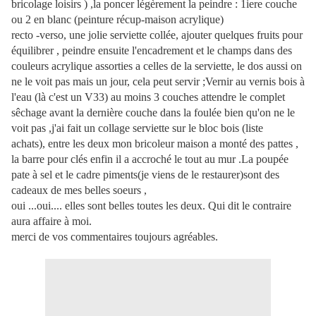
bricolage loisirs ) ,la poncer légèrement la peindre : 1iere couche
ou 2 en blanc (peinture récup-maison acrylique)
recto -verso, une jolie serviette collée, ajouter quelques fruits pour
équilibrer , peindre ensuite l'encadrement et le champs dans des
couleurs acrylique assorties a celles de la serviette, le dos aussi on
ne le voit pas mais un jour, cela peut servir ;Vernir au vernis bois à
l'eau (là c'est un V33) au moins 3 couches attendre le complet
sêchage avant la dernière couche dans la foulée bien qu'on ne le
voit pas ,j'ai fait un collage serviette sur le bloc bois (liste
achats), entre les deux mon bricoleur maison a monté des pattes ,
la barre pour clés enfin il a accroché le tout au mur .La poupée
pate à sel et le cadre piments(je viens de le restaurer)sont des
cadeaux de mes belles soeurs ,
oui ...oui.... elles sont belles toutes les deux. Qui dit le contraire
aura affaire à moi.
merci de vos commentaires toujours agréables.