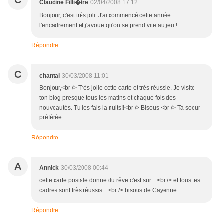
C
02/04/2008 17:12
Claudine Filli�tre
Bonjour, c'est très joli. J'ai commencé cette année
l'encadrement et j'avoue qu'on se prend vite au jeu !
Répondre
C
chantal
30/03/2008 11:01
Bonjour,<br /> Très jolie cette carte et très réussie. Je visite
ton blog presque tous les matins et chaque fois des
nouveautés. Tu les fais la nuits!!<br /> Bisous <br /> Ta soeur
préférée
Répondre
A
Annick
30/03/2008 00:44
cette carte postale donne du rêve c'est sur....<br /> et tous tes
cadres sont très réussis....<br /> bisous de Cayenne.
Répondre