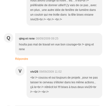
nous avons changé la notre... etc .. il est<br />
préférable de donner utile!!! j'y vais de ce pas , avec
en plus , une autre idée de fenêtre de lumière dans
un couloir qui me trotte dans la tête bises viviane
/vivi26<br /> <br /> <br />
Q
qing et rene
08/09/2009 09:25
houlla pas mal de travail en vue bon courage<br /> qing et
rene
Répondre
V
vivi26
09/09/2009 11:02
<br /> coucou et oui toujours de projets , pour ne pas
laisser le cerveau s'étioler dans les même actions...
çà le<br /> rétrécit lol !!!! bises à tous deux vivi26<br
/> <br /> <br />