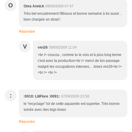
O
Oma Annick
08/09/2009 07:47
Très bel encadrement !!Bisous et bonne semaine à toi aussi ..
bien chargée on dirait !
Répondre
V
vivi26
09/09/2009 11:04
<br /> coucou , comme tu le vois et à plus long terme
c'est avec ta production<br /> merci de ton passage
malgré tes occupations intenses.... bises vivi26<br />
<br /> <br />
:
:0010: LiliFlore :0091:
07/09/2009 23:58
le "recyclage" lol de cette aquarelle est superbe. Très bonne
soirée avec des bigs bises
Répondre