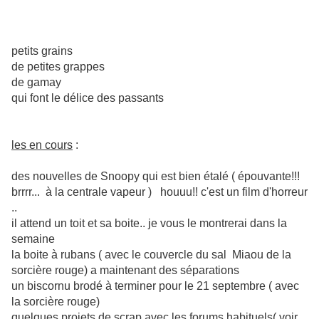
petits grains
de petites grappes
de gamay
qui font le délice des passants
les en cours
:
des nouvelles de Snoopy qui est bien étalé ( épouvante!!!
brrrr... à la centrale vapeur ) houuu!! c'est un film d'horreur
..
il attend un toit et sa boite.. je vous le montrerai dans la
semaine
la boite à rubans ( avec le couvercle du sal Miaou de la
sorcière rouge) a maintenant des séparations
un biscornu brodé à terminer pour le 21 septembre ( avec
la sorcière rouge)
quelques projets de scrap avec les forums habituels( voir