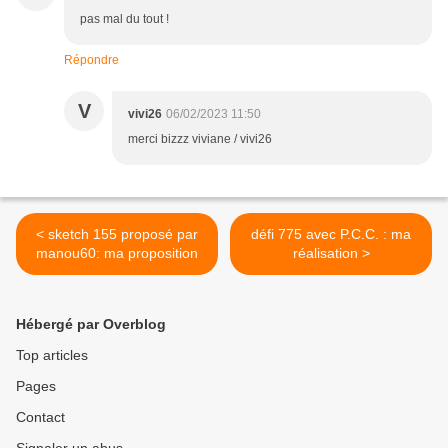
pas mal du tout !
Répondre
V
vivi26
06/02/2023 11:50
merci bizzz viviane / vivi26
< sketch 155 proposé par
défi 775 avec P.C.C. : ma
manou60: ma proposition
réalisation >
Hébergé par Overblog
Top articles
Pages
Contact