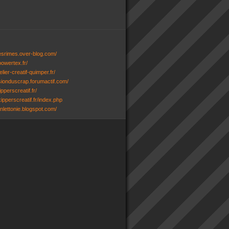
desrimes.over-blog.com/
powertex.fr/
lier-creatif-quimper.fr/
ssionduscrap.forumactif.com/
ipperscreatif.fr/
ipperscreatif.fr/index.php
senlettonie.blogspot.com/