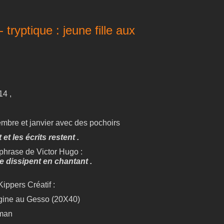
 tryptique : jeune fille aux
14 ,
embre et janvier avec des pochoirs
et les écrits restent .
hrase de Victor Hugo :
 dissipent en chantant .
Kippers Créatif :
igine au Gesso (20X40)
woman