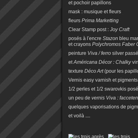
et pochoir papillons
mask : musique et fleurs
fleurs
Prima Marketting
Clear Stamp post :
Joy Craft
posés à l'encre
Stazon
bleu mar
et crayons
Polychromos Faber C
peinture
Viva / ferro
silver passé
et
Américana Décor : Chalky
vin
texture
Déco Art
(pour les papill
Vernis easy varnish et pigment
1/2 perles et 1/2 swarovkis pos
un peu de
vernis Viva : facceten
quelques vaporisations de pigme
et voilà ....