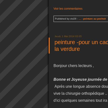
Voir les commentaires
Published by vivi26
-
…
-
peinture au pochoir
Jeudi, 1 Mai 2014 02:05
peinture -pour un ca
la verdure
Bonjour chers lecteurs ,
Bonne et Joyeuse journée de 
Après une longue absence doulo
vive la chirurgie orthopédique ..
d'ici quelques semaines tout ir