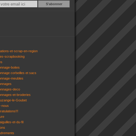
Email
ations-et-scrap-en-region
res-scrapbooking
es
onnage-boites
onnage corbeilles et sacs
tonnage-meubles
tonnages
tonnages-deco
onnages-et-broderies
tuzange-le-Goubet
z-nous
atulations!!!
ure
iguilles-et-du-fil
gons
adrements