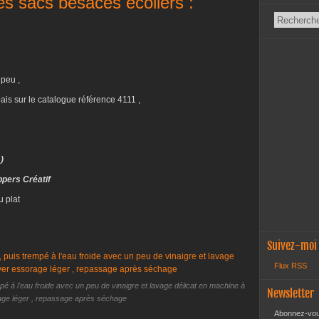
des sacs besaces écoliers :
 peu ,
is sur le catalogue référence 4111 ,
)
pers Créatif
u plat
Suivez-moi
Flux RSS
empé à l'eau froide avec un peu de vinaigre et lavage délicat en machine à
Newsletter
age léger , repassage après séchage
Abonnez-vous