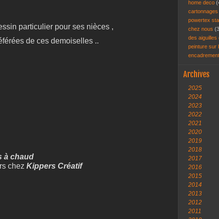
home deco
(
cartonnage
powertex st
sin particulier pour ses nièces ,
chez nous
(
des aiguilles 
éférées de ces demoiselles ..
peinture sur
encadremen
Archives
2025
2024
2023
2022
2021
2020
2019
2018
s à chaud
2017
irs chez
Kippers Créatif
2016
2015
2014
2013
2012
2011