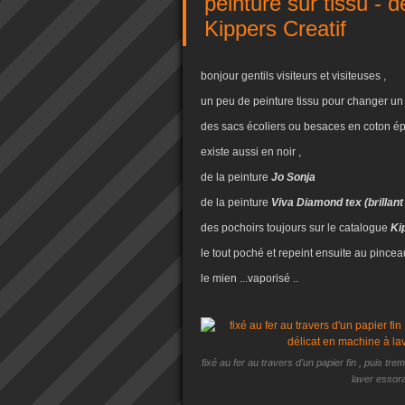
peinture sur tissu - 
Kippers Creatif
bonjour gentils visiteurs et visiteuses ,
un peu de peinture tissu pour changer un
des sacs écoliers ou besaces en coton épa
existe aussi en noir ,
de la peinture
Jo Sonja
de la peinture
Viva Diamond tex (brillant 
des pochoirs toujours sur le catalogue
Kip
le tout poché et repeint ensuite au pincea
le mien ...vaporisé ..
fixé au fer au travers d'un papier fin , puis tr
laver essor