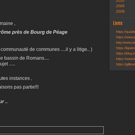
2010
2009
2008
Liens
maine ,
Drôme près de Bourg de Péage
https://quai
https://www.
http://www.ate
https://lapa
communauté de communes ....il y a litige.. )
https://blog.k
le bassin de Romans....
https://www.k
et .....
https://gille
utes instances ,
isons pas partie!!!
r ..