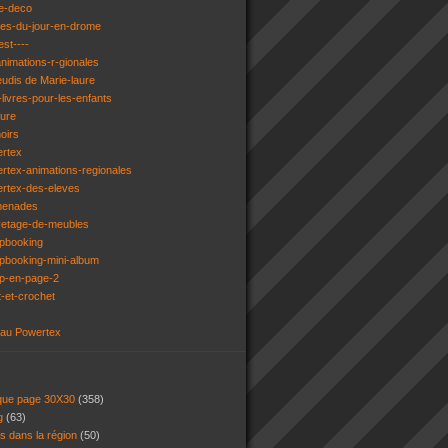
e-deco
ges-du-jour-en-drome
est----
animations-r-gionales
eudis de Marie-laure
livres-pour-les-enfants
ture
oirs
ertex
rtex-animations-regionales
ertex-des-eleves
menades
vetage-de-meubles
apbooking
pbooking-mini-album
ap-en-page-2
t-et-crochet
 au Powertex
 que page 30X30
(358)
ng
(63)
ns dans la région
(50)