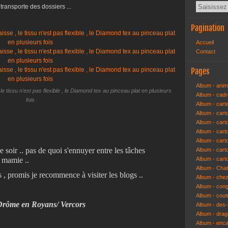
transporte des dossiers ...
Pagination
Accueil
Contact
Pages
Album - anim
le tissu n'est pas flexible , le Diamond tex au pinceau plat en plusieurs
Album - cad
fois
Album - cart
Album - cart
Album - cart
Album - car
Album - car
e soir .. pas de quoi s'ennuyer entre les tâches
Album - car
 mamie ..
Album - cart
Album - Cha
 , promis je recommence à visiter les blogs ..
Album - che
Album - congr
Album - cout
a Drôme en Royans/ Vercors
Album - des-a
Album - dra
Album - enc