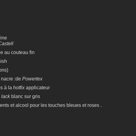
ine
astell
e au couteau fin
ish
ons)
s nacre :de
Powertex
és à la
hotfix
applicateur
 lack
blanc sur gris
nts et alcool pour les touches bleues et roses .