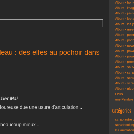
Album - hom
Album - ima
Album - j-ai-t
Album - les-
Album - les j
Album - mes-
Album - pein
Album - poch
Album - pow
deau : des elfes au pochoir dans
Album - powe
Album - pow
Album - pro
Album - sau
Album - scr
Album - scra
Album - scr
Album - trico
Links
1ier Mai
une Pendule
ureuse due une usure d'articulation ..
Catégories
scrap autre
a beaucoup mieux ..
scrapbooki
les animatio