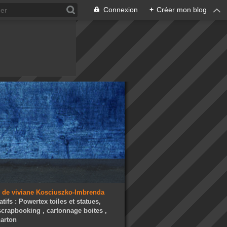
Connexion
+
Créer mon blog
atifs : Powertex toiles et statues,
 scrapbooking , cartonnage boites ,
arton