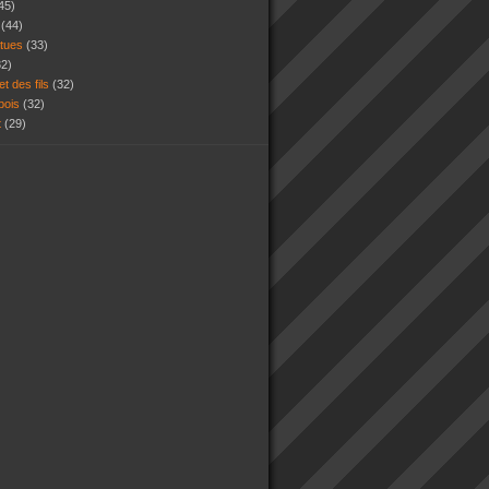
45)
s
(44)
atues
(33)
32)
et des fils
(32)
 bois
(32)
t
(29)