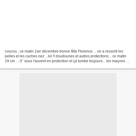
coucou , ce matin 1ier décembre bonne fête Florence ... on a ressorti les
pelles et les caches nez ...lol !! doudounes et autres protections .. ce matin
19 cm .. -3° sous l'auvent en protection et çà tombe toujours... les maçons ont
terminé juste à temps...