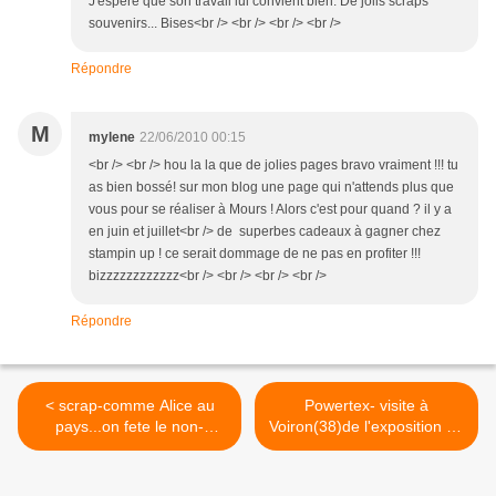
J'espère que son travail lui convient bien. De jolis scraps
souvenirs... Bises<br /> <br /> <br /> <br />
Répondre
M
mylene
22/06/2010 00:15
<br /> <br /> hou la la que de jolies pages bravo vraiment !!! tu
as bien bossé! sur mon blog une page qui n'attends plus que
vous pour se réaliser à Mours ! Alors c'est pour quand ? il y a
en juin et juillet<br /> de superbes cadeaux à gagner chez
stampin up ! ce serait dommage de ne pas en profiter !!!
bizzzzzzzzzzzz<br /> <br /> <br /> <br />
Répondre
< scrap-comme Alice au
Powertex- visite à
pays...on fete le non-
Voiron(38)de l'exposition de
anniversaire :-le 17 juin
Martine-Sophie Curien >