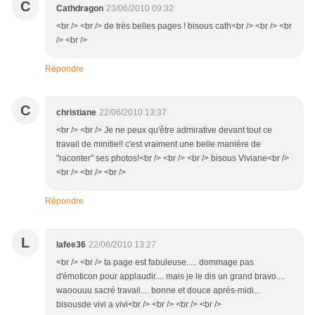
C
Cathdragon
23/06/2010 09:32
<br /> <br /> de très belles pages ! bisous cath<br /> <br /> <br
/> <br />
Répondre
C
christiane
22/06/2010 13:37
<br /> <br /> Je ne peux qu'être admirative devant tout ce
travail de minitie!! c'est vraiment une belle manière de
"raconter" ses photos!<br /> <br /> <br /> bisous Viviane<br />
<br /> <br /> <br />
Répondre
L
lafee36
22/06/2010 13:27
<br /> <br /> ta page est fabuleuse..... dommage pas
d'émoticon pour applaudir.... mais je le dis un grand bravo....
waoouuu sacré travail.... bonne et douce après-midi...
bisousde vivi a vivi<br /> <br /> <br /> <br />