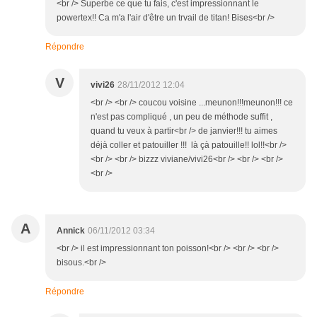
<br /> Superbe ce que tu fais, c'est impressionnant le
powertex!! Ca m'a l'air d'être un trvail de titan! Bises<br />
Répondre
V
vivi26
28/11/2012 12:04
<br /> <br /> coucou voisine ...meunon!!!meunon!!! ce
n'est pas compliqué , un peu de méthode suffit ,
quand tu veux à partir<br /> de janvier!!! tu aimes
déjà coller et patouiller !!! là çà patouille!! lol!!<br />
<br /> <br /> bizzz viviane/vivi26<br /> <br /> <br />
<br />
A
Annick
06/11/2012 03:34
<br /> il est impressionnant ton poisson!<br /> <br /> <br />
bisous.<br />
Répondre