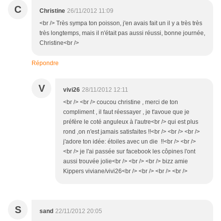
C
Christine
26/11/2012 11:09
<br /> Très sympa ton poisson, j'en avais fait un il y a très très
très longtemps, mais il n'était pas aussi réussi, bonne journée,
Christine<br />
Répondre
V
vivi26
28/11/2012 12:11
<br /> <br /> coucou christine , merci de ton
compliment , il faut réessayer , je t'avoue que je
préfère le coté anguleux à l'autre<br /> qui est plus
rond ,on n'est jamais satisfaites !!<br /> <br /> <br />
j'adore ton idée: étoiles avec un die !!<br /> <br />
<br /> je l'ai passée sur facebook les côpines l'ont
aussi trouvée jolie<br /> <br /> <br /> bizz amie
Kippers viviane/vivi26<br /> <br /> <br /> <br />
S
sand
22/11/2012 20:05