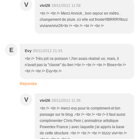
V
vivi26
28/11/2012 11:58
<br /> <br /> Merci Annick , bon sejour en métro..
changement de pluie ,ici elle est froide!!!BRRR!!!bizz
viviane/vivi26<br /> <br /> <br /> <br />
E
Evy
05/11/2012 21:33
<br /> Très joli ce poisson ! J'en avais réalisé un, mais, il
n'avait pas la "classe" du tien !<br /> <br /> <br /> Bises<br />
<br /> <br /> Evy<br />
Répondre
V
vivi26
28/11/2012 11:36
<br /> <br /> merci evy pour le compliment et ton
passage sur le blog ,<br /> <br /> <br /> il faut aussi
complimenter Chris Pein ( animatrice artistique
Powertex France ) avec laquelle j'ai appris la base
de cette structure .<br /> <br /> <br /> bizzz vivi<br />