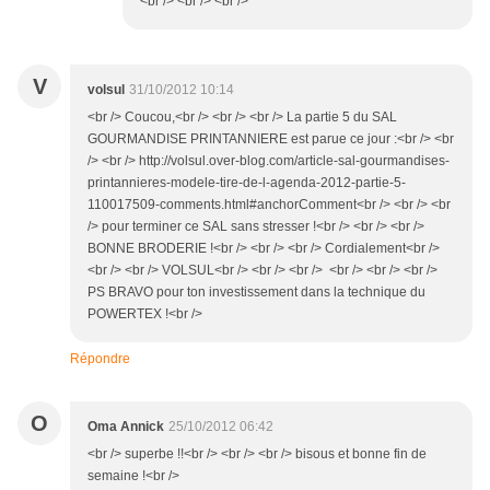
<br /> <br /> <br />
V
volsul
31/10/2012 10:14
<br /> Coucou,<br /> <br /> <br /> La partie 5 du SAL
GOURMANDISE PRINTANNIERE est parue ce jour :<br /> <br
/> <br /> http://volsul.over-blog.com/article-sal-gourmandises-
printannieres-modele-tire-de-l-agenda-2012-partie-5-
110017509-comments.html#anchorComment<br /> <br /> <br
/> pour terminer ce SAL sans stresser !<br /> <br /> <br />
BONNE BRODERIE !<br /> <br /> <br /> Cordialement<br />
<br /> <br /> VOLSUL<br /> <br /> <br /> <br /> <br /> <br />
PS BRAVO pour ton investissement dans la technique du
POWERTEX !<br />
Répondre
O
Oma Annick
25/10/2012 06:42
<br /> superbe !!<br /> <br /> <br /> bisous et bonne fin de
semaine !<br />